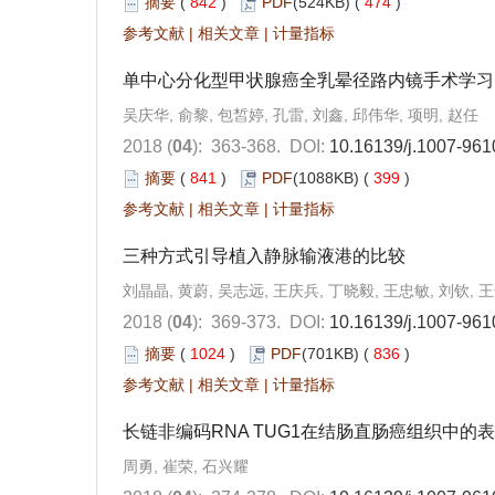
摘要
(
842
)
PDF
(524KB) (
474
)
参考文献
|
相关文章
|
计量指标
单中心分化型甲状腺癌全乳晕径路内镜手术学习
吴庆华, 俞黎, 包皙婷, 孔雷, 刘鑫, 邱伟华, 项明, 赵任
2018 (
04
): 363-368.
DOI:
10.16139/j.1007-961
摘要
(
841
)
PDF
(1088KB) (
399
)
参考文献
|
相关文章
|
计量指标
三种方式引导植入静脉输液港的比较
刘晶晶, 黄蔚, 吴志远, 王庆兵, 丁晓毅, 王忠敏, 刘钦, 
2018 (
04
): 369-373.
DOI:
10.16139/j.1007-961
摘要
(
1024
)
PDF
(701KB) (
836
)
参考文献
|
相关文章
|
计量指标
长链非编码RNA TUG1在结肠直肠癌组织中的
周勇, 崔荣, 石兴耀