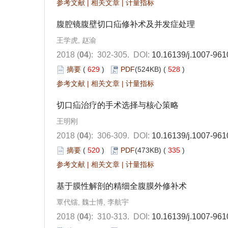
参考文献
|
相关文章
|
计量指标
腹腔镜腹壁切口疝修补术及并发症处理
王学虎, 赵渝
2018 (
04
): 302-305.
DOI:
10.16139/j.1007-961
摘要
(
629
)
PDF
(524KB) (
528
)
参考文献
|
相关文章
|
计量指标
切口疝治疗的手术选择与核心策略
王明刚
2018 (
04
): 306-309.
DOI:
10.16139/j.1007-961
摘要
(
520
)
PDF
(473KB) (
335
)
参考文献
|
相关文章
|
计量指标
基于膜性解剖的精细全腹膜外修补术
覃代镭, 魏士博, 李航宇
2018 (
04
): 310-313.
DOI:
10.16139/j.1007-961