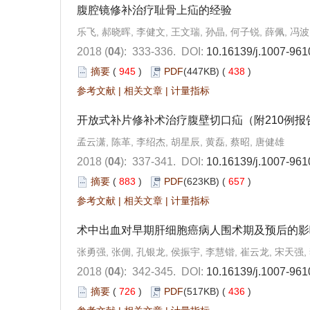
腹腔镜修补治疗耻骨上疝的经验
乐飞, 郝晓晖, 李健文, 王文瑞, 孙晶, 何子锐, 薛佩, 冯波
2018 (
04
): 333-336.
DOI:
10.16139/j.1007-961
摘要
(
945
)
PDF
(447KB) (
438
)
参考文献
|
相关文章
|
计量指标
开放式补片修补术治疗腹壁切口疝（附210例报
孟云潇, 陈革, 李绍杰, 胡星辰, 黄磊, 蔡昭, 唐健雄
2018 (
04
): 337-341.
DOI:
10.16139/j.1007-961
摘要
(
883
)
PDF
(623KB) (
657
)
参考文献
|
相关文章
|
计量指标
术中出血对早期肝细胞癌病人围术期及预后的影
张勇强, 张倜, 孔银龙, 侯振宇, 李慧锴, 崔云龙, 宋天强,
2018 (
04
): 342-345.
DOI:
10.16139/j.1007-961
摘要
(
726
)
PDF
(517KB) (
436
)