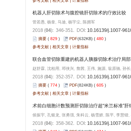
参考文献
|
相关文章
|
计量指标
机器人肝切除术与腹腔镜肝切除术的疗效比较
管若愚, 杨奎, 马迪, 杨宇尘, 陈拥军
2018 (
04
): 346-351.
DOI:
10.16139/j.1007-961
摘要
(
829
)
PDF
(632KB) (
480
)
参考文献
|
相关文章
|
计量指标
联合血管切除重建的机器人胰腺切除术治疗局部
赵舒霖, 沈柏用, 邓侠兴, 詹茜, 王伟, 施源, 翁原驰, 孙
2018 (
04
): 352-357.
DOI:
10.16139/j.1007-961
摘要
(
774
)
PDF
(824KB) (
605
)
参考文献
|
相关文章
|
计量指标
术前白细胞计数预测肝切除治疗超“米兰标准”肝
侯振宇, 孔银龙, 张勇强, 朱科云, 杨雪娇, 陈平, 李慧锴,
2018 (
04
): 358-362.
DOI:
10.16139/j.1007-961