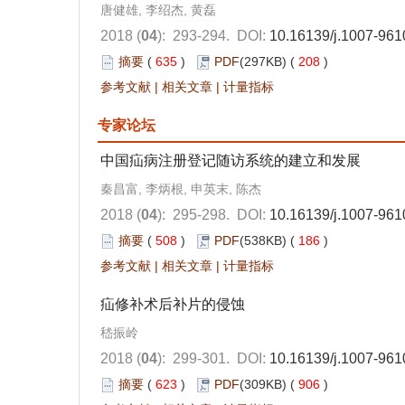
唐健雄, 李绍杰, 黄磊
2018 (
04
): 293-294.
DOI:
10.16139/j.1007-961
摘要
(
635
)
PDF
(297KB) (
208
)
参考文献
|
相关文章
|
计量指标
专家论坛
中国疝病注册登记随访系统的建立和发展
秦昌富, 李炳根, 申英末, 陈杰
2018 (
04
): 295-298.
DOI:
10.16139/j.1007-961
摘要
(
508
)
PDF
(538KB) (
186
)
参考文献
|
相关文章
|
计量指标
疝修补术后补片的侵蚀
嵇振岭
2018 (
04
): 299-301.
DOI:
10.16139/j.1007-961
摘要
(
623
)
PDF
(309KB) (
906
)