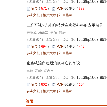
2018 (
04
): 321-324.
DOI:
10.16139/j.1007-961
摘要
(
571
)
PDF
(504KB) (
577
)
参考文献
|
相关文章
|
计量指标
三维可视化与打印技术在腹壁外科的应用前景
宋致成, 杨建军, 宋衡, 顾岩
2018 (
04
): 325-328.
DOI:
10.16139/j.1007-961
摘要
(
694
)
PDF
(847KB) (
443
)
参考文献
|
相关文章
|
计量指标
腹腔镜治疗腹股沟嵌顿疝的争议
李健, 高峰, 肖志文
2018 (
04
): 329-332.
DOI:
10.16139/j.1007-961
摘要
(
802
)
PDF
(502KB) (
204
)
参考文献
|
相关文章
|
计量指标
论著