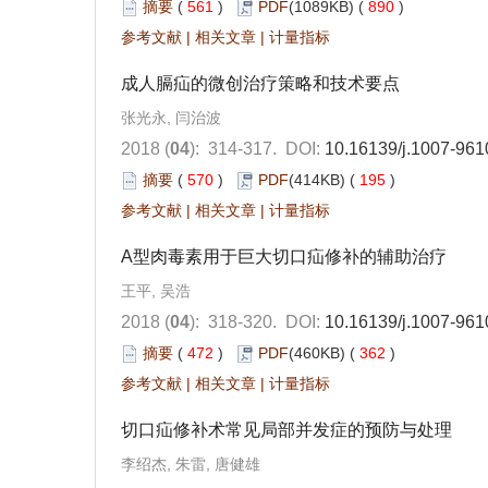
摘要
(
561
)
PDF
(1089KB) (
890
)
参考文献
|
相关文章
|
计量指标
成人膈疝的微创治疗策略和技术要点
张光永, 闫治波
2018 (
04
): 314-317.
DOI:
10.16139/j.1007-961
摘要
(
570
)
PDF
(414KB) (
195
)
参考文献
|
相关文章
|
计量指标
A型肉毒素用于巨大切口疝修补的辅助治疗
王平, 吴浩
2018 (
04
): 318-320.
DOI:
10.16139/j.1007-961
摘要
(
472
)
PDF
(460KB) (
362
)
参考文献
|
相关文章
|
计量指标
切口疝修补术常见局部并发症的预防与处理
李绍杰, 朱雷, 唐健雄