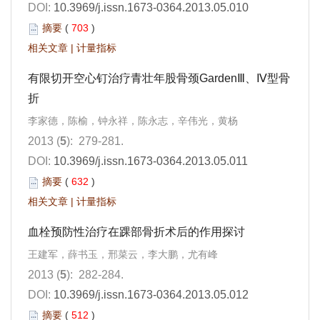
DOI:
10.3969/j.issn.1673-0364.2013.05.010
摘要
(
703
)
相关文章
|
计量指标
有限切开空心钉治疗青壮年股骨颈GardenⅢ、Ⅳ型骨
折
李家德，陈榆，钟永祥，陈永志，辛伟光，黄杨
2013 (
5
): 279-281.
DOI:
10.3969/j.issn.1673-0364.2013.05.011
摘要
(
632
)
相关文章
|
计量指标
血栓预防性治疗在踝部骨折术后的作用探讨
王建军，薛书玉，邢菜云，李大鹏，尤有峰
2013 (
5
): 282-284.
DOI:
10.3969/j.issn.1673-0364.2013.05.012
摘要
(
512
)