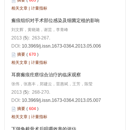
摘要
(
603
)
相关文章
|
计量指标
瘢痕组织对手术部位感染及细菌定植的影响
刘文辉，黄晓璐，谢芸，李青峰
2013 (
5
): 263-267.
DOI:
10.3969/j.issn.1673-0364.2013.05.006
摘要
(
670
)
相关文章
|
计量指标
耳廓瘢痕疙瘩综合治疗的临床观察
张伟，张惠丰，郑建云，雷惠斌，王芳，陈莹
2013 (
5
): 268-270.
DOI:
10.3969/j.issn.1673-0364.2013.05.007
摘要
(
604
)
相关文章
|
计量指标
下颌角截骨术后咀嚼效率的评估