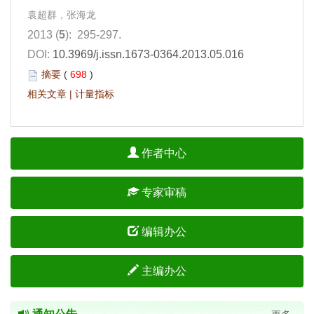
袁超群，张海龙
2013 (
5
): 295-297.
DOI:
10.3969/j.issn.1673-0364.2013.05.016
摘要
(
698
)
相关文章
|
计量指标
作者中心
专家审稿
编辑办公
主编办公