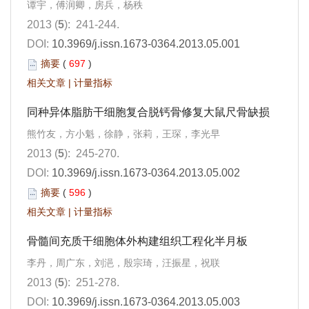
谭宇，傅润卿，房兵，杨秩
2013 (
5
): 241-244.
DOI:
10.3969/j.issn.1673-0364.2013.05.001
摘要
(
697
)
相关文章
|
计量指标
同种异体脂肪干细胞复合脱钙骨修复大鼠尺骨缺损
熊竹友，方小魁，徐静，张莉，王琛，李光早
2013 (
5
): 245-270.
DOI:
10.3969/j.issn.1673-0364.2013.05.002
摘要
(
596
)
相关文章
|
计量指标
骨髓间充质干细胞体外构建组织工程化半月板
李丹，周广东，刘浥，殷宗琦，汪振星，祝联
2013 (
5
): 251-278.
DOI:
10.3969/j.issn.1673-0364.2013.05.003