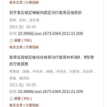
相关文章
|
计量指标
切开复位锁定钢板内固定治疗肱骨近端骨折
章暐，邹剑，张长青
2011 (
1
): 30-33.
DOI:
10.3969/j.issn.1673-0364.2011.01.008
摘要
(
709
)
相关文章
|
计量指标
肱骨近段锁定板结合植骨治疗肱骨外科颈Ⅱ、Ⅲ型骨
折疗效观察
李家德，陈榆，钟永祥，林晓，辛伟光，付新美，吴永辉，
黄杨，颜灵松
2011 (
1
): 34-35.
DOI:
10.3969/j.issn.1673-0364.2011.01.009
摘要
(
651
)
相关文章
|
计量指标