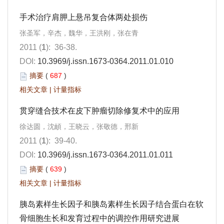
手术治疗肩胛上悬吊复合体两处损伤
张圣军，辛杰，魏华，王洪刚，张在青
2011 (
1
): 36-38.
DOI:
10.3969/j.issn.1673-0364.2011.01.010
摘要
(
687
)
相关文章
|
计量指标
贯穿缝合技术在皮下肿瘤切除修复术中的应用
徐达圆，沈頔，王晓云，张敬德，邢新
2011 (
1
): 39-40.
DOI:
10.3969/j.issn.1673-0364.2011.01.011
摘要
(
639
)
相关文章
|
计量指标
胰岛素样生长因子和胰岛素样生长因子结合蛋白在软
骨细胞生长和发育过程中的调控作用研究进展