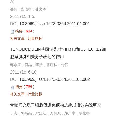
究
岳伟，曹谊林，张文杰
2011 (
1
): 1-5.
DOI:
10.3969/j.issn.1673-0364.2011.01.001
摘要
(
694
)
相关文章
|
计量指标
TENOMODULIN基因转染对NIH3T3和C3H10T1/2细
胞系肌腱相关分子表达的作用
蒋永康，何晶，李洁，曹谊林，刘伟
2011 (
1
): 6-10.
DOI:
10.3969/j.issn.1673-0364.2011.01.002
摘要
(
769
)
相关文章
|
计量指标
骨髓间充质干细胞促进兔预构皮瓣成活的实验研究
丁志，邓辰亮，郑江红，万伟东，茅广宇，杨松林