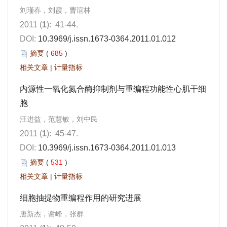
刘瑾春，刘霞，曹谊林
2011 (
1
): 41-44.
DOI:
10.3969/j.issn.1673-0364.2011.01.012
摘要
(
685
)
相关文章
|
计量指标
内源性一氧化氮合酶抑制剂与重编程功能性心肌干细
胞
汪进益，范慧敏，刘中民
2011 (
1
): 45-47.
DOI:
10.3969/j.issn.1673-0364.2011.01.013
摘要
(
531
)
相关文章
|
计量指标
细胞抽提物重编程作用的研究进展
唐新杰，谢峰，张群