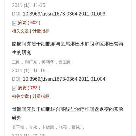
2011 (
1
): 11-15.
DOI:
10.3969/j.issn.1673-0364.2011.01.003
摘要
(
602
)
相关文章
|
计量指标
脂肪间充质干细胞参与鼠尾淋巴水肿阻塞区淋巴管再
生的研究
王刚，周广东，蒋朝华，曹卫刚
2011 (
1
): 16-19.
DOI:
10.3969/j.issn.1673-0364.2011.01.004
摘要
(
783
)
相关文章
|
计量指标
骨髓间充质干细胞结合藻酸盐治疗椎间盘退变的实验
研究
巢玉柳，金永，卞敏凯，张亮，蒋纯志
2011 (
1
): 20-29.