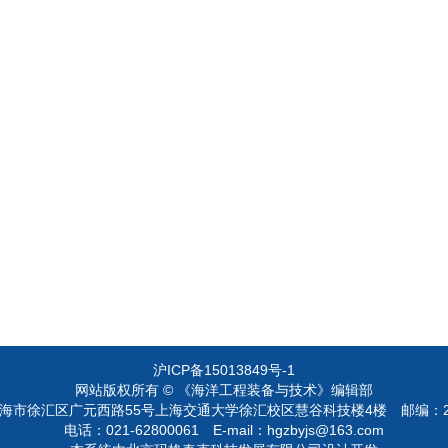
沪ICP备15013849号-1
网站版权所有 © 《海洋工程装备与技术》编辑部
海市徐汇区广元西路55号上海交通大学徐汇校区慧谷科技楼4楼
邮编：2
电话：021-62800061
E-mail：
hgzbyjs@163.com