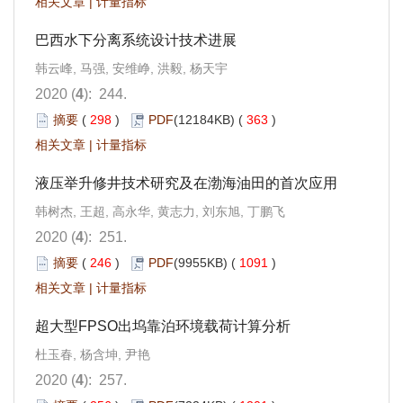
相关文章
|
计量指标
巴西水下分离系统设计技术进展
韩云峰, 马强, 安维峥, 洪毅, 杨天宇
2020 (
4
): 244.
摘要
(
298
)
PDF
(12184KB) (
363
)
相关文章
|
计量指标
液压举升修井技术研究及在渤海油田的首次应用
韩树杰, 王超, 高永华, 黄志力, 刘东旭, 丁鹏飞
2020 (
4
): 251.
摘要
(
246
)
PDF
(9955KB) (
1091
)
相关文章
|
计量指标
超大型FPSO出坞靠泊环境载荷计算分析
杜玉春, 杨含坤, 尹艳
2020 (
4
): 257.