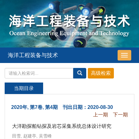
海洋工程装备与技术
导
航
切
换
当期目录
2020年, 第7卷, 第4期 刊出日期：2020-08-30
上一期
下一期
大洋勘探船钻探及岩芯采集系统总体设计研究
田雪, 赵建亭, 吴雪峰