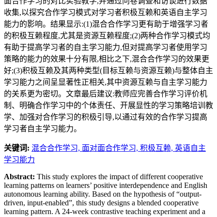
面合作学习的对比实验教学,并通过问卷调查和访谈进行数据
收集,以探究合作学习模式对学习者积极互赖和英语自主学习
能力的影响。结果显示:(1)混合合作学习更有助于增强学习者
的积极互赖程度,尤其是资源互赖程度;(2)两种合作学习模式均
有助于提高学习者的自主学习能力,但对提高学习者使用学习
策略的能力的效果十分有限,相比之下,混合合作学习的效果更
好;(3)积极互赖及其两种类型(目标互赖与资源互赖)与整体自主
学习能力之间呈显著性正相关,其中资源互赖与自主学习能力
的关系更为密切。文章最后建议:教师应完善合作学习评价机
制、明确合作学习中的个体责任、开展显性的学习策略培训教
学、加强对合作学习的积极引导,以通过有效的合作学习提高
学习者自主学习能力。
关键词:
混合合作学习,
面对面合作学习,
积极互赖,
英语自主
学习能力
Abstract:
This study explores the impact of different cooperative
learning patterns on learners’ positive interdependence and English
autonomous learning ability. Based on the hypothesis of “output-
driven, input-enabled”, this study designs a blended cooperative
learning pattern. A 24-week contrastive teaching experiment and a