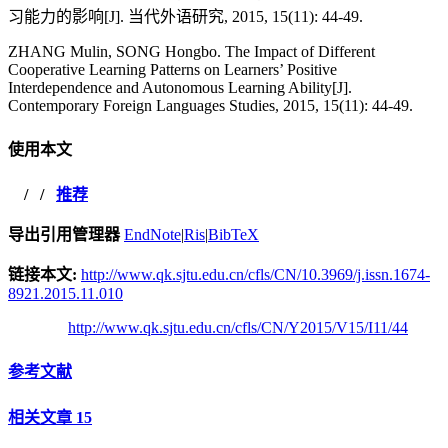
习能力的影响[J]. 当代外语研究, 2015, 15(11): 44-49.
ZHANG Mulin, SONG Hongbo. The Impact of Different
Cooperative Learning Patterns on Learners’ Positive
Interdependence and Autonomous Learning Ability[J].
Contemporary Foreign Languages Studies, 2015, 15(11): 44-49.
使用本文
/
/
推荐
导出引用管理器
EndNote
|
Ris
|
BibTeX
链接本文:
http://www.qk.sjtu.edu.cn/cfls/CN/10.3969/j.issn.1674-
8921.2015.11.010
http://www.qk.sjtu.edu.cn/cfls/CN/Y2015/V15/I11/44
参考文献
相关文章
15