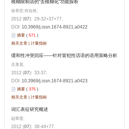
模糊限制语的“去模糊化”功能探析
徐章宏;何自然;
2012 (
07
): 29-32+37+77.
DOI:
10.3969/j.issn.1674-8921.a0422
摘要
(
571
)
相关文章
|
计量指标
缓和性冲突回应——针对冒犯性话语的语用策略分析
庄美英;
2012 (
07
): 33-37.
DOI:
10.3969/j.issn.1674-8921.a0423
摘要
(
375
)
相关文章
|
计量指标
词汇表征研究概述
赵翠莲;
2012 (
07
): 38-44+77.