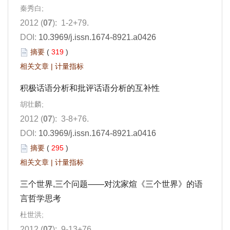
秦秀白;
2012 (
07
): 1-2+79.
DOI:
10.3969/j.issn.1674-8921.a0426
摘要
(
319
)
相关文章
|
计量指标
积极话语分析和批评话语分析的互补性
胡壮麟;
2012 (
07
): 3-8+76.
DOI:
10.3969/j.issn.1674-8921.a0416
摘要
(
295
)
相关文章
|
计量指标
三个世界,三个问题——对沈家煊《三个世界》的语
言哲学思考
杜世洪;
2012 (
07
): 9-13+76.