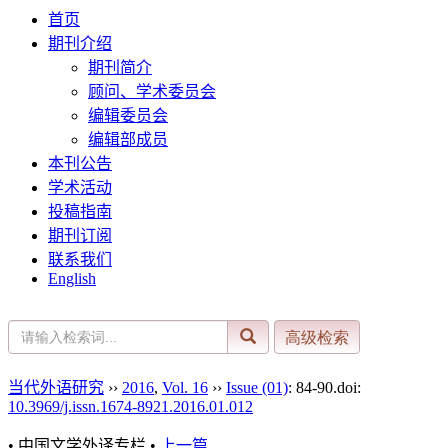
首页
期刊介绍
期刊简介
顾问、学术委员会
编辑委员会
编辑部成员
本刊公告
学术活动
投稿指南
期刊订阅
联系我们
English
当代外语研究
››
2016
,
Vol. 16
››
Issue (01)
: 84-90.
doi:
10.3969/j.issn.1674-8921.2016.01.012
• 中国文学外译专栏 •
上一篇