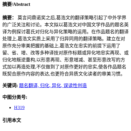
摘要/Abstract
摘要：
莫言问鼎诺奖之后,葛浩文的翻译策略引起了中外学界
的广泛关注和讨论。本文拟以葛浩文对中国文学作品的题名英
译为例探讨葛氏对归化与异化策略的运用。在作品题名的翻译
处理上,葛浩文实质上采用了归异同用的翻译策略。建立在对
原作充分审美把握的基础上,葛浩文在忠实的前提下运用了
留、省、增、改等多种译技对原作标题或异化地忠实再现、或
归化地叛逆重构,以形意再现、形意增减、甚至形意改写的方
式加以再造处理,不仅做到了对原作更好的忠实,使各作品题名
既契合原作内容的表达,也更符合异质文化读者的审美习惯。
关键词:
题名翻译,
归化,
异化,
误读性创造
中图分类号:
H319
引用本文