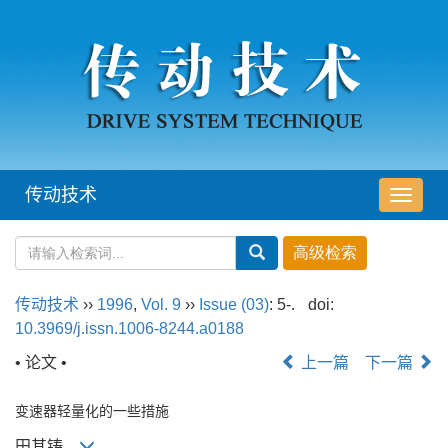
传动技术
导
航
切
换
传动技术
››
1996
,
Vol. 9
››
Issue (03)
: 5-.
doi:
10.3969/j.issn.1006-8244.a0188
• 论文 •
上一篇
下一篇
变速器轻量化的一些措施
田其铸