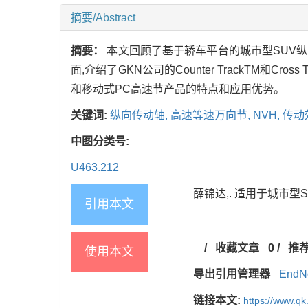
摘要/Abstract
摘要：
本文回顾了基于轿车平台的城市型SUV纵
面,介绍了GKN公司的Counter TrackTM
和移动式PC高速节产品的特点和应用优势。
关键词:
纵向传动轴,
高速等速万向节,
NVH,
传动
中图分类号:
U463.212
薛锦达,. 适用于城市型SUV
引用本文
/
收藏文章
0
/
推
使用本文
导出引用管理器
EndN
链接本文:
https://www.qk