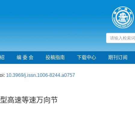
绍
编 委 会
投稿指南
下载中心
期刊订阅
oi:
10.3969/j.issn.1006-8244.a0757
新型高速等速万向节