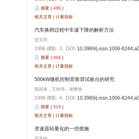
摘要
(
495
)
相关文章
|
计量指标
汽车换档过程中车速下降的解析方法
贺文田
1996 (
03
): 3.
DOI:
10.3969/j.issn.1006-8244.a
摘要
(
604
)
相关文章
|
计量指标
500kW微机控制背靠背试验台的研究
陈国泰，王秋琦，谢懋禄
1996 (
03
): 4.
DOI:
10.3969/j.issn.1006-8244.a
摘要
(
519
)
相关文章
|
计量指标
变速器轻量化的一些措施
田其铸