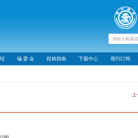
绍
编 委 会
投稿指南
下载中心
期刊订阅
上
0186