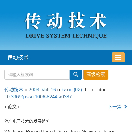
传动技术
导
航
切
换
传动技术
››
2003
,
Vol. 16
››
Issue (02)
: 1-17.
doi:
10.3969/j.issn.1006-8244.a0387
• 论文 •
下一篇
汽车电子技术的发展趋势
Wolfgang Runge,Harald Deiss,Josef Schwarz,Hubert