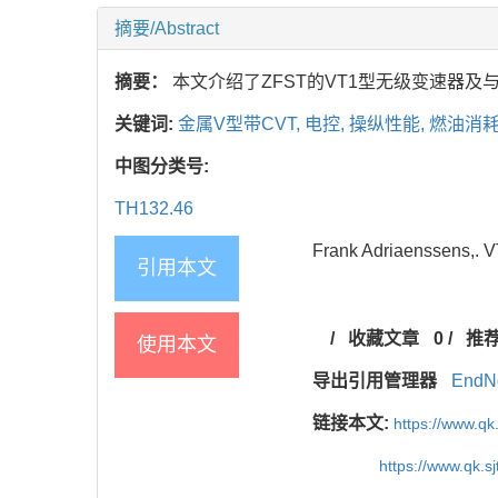
摘要/Abstract
摘要：
本文介绍了ZFST的VT1型无级变速器
关键词:
金属V型带CVT,
电控,
操纵性能,
燃油消
中图分类号:
TH132.46
Frank Adriaenssen
引用本文
/
收藏文章
0
/
推
使用本文
导出引用管理器
EndN
链接本文:
https://www.qk
https://www.qk.s