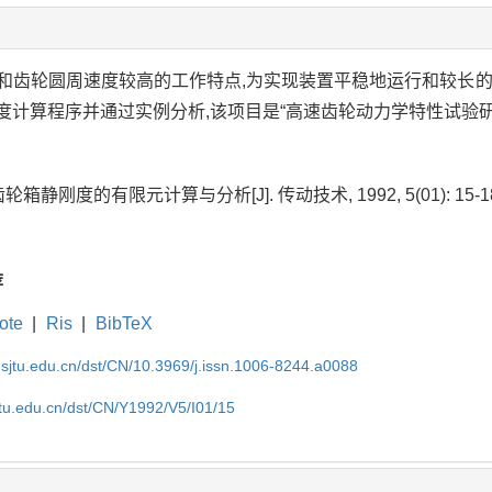
和齿轮圆周速度较高的工作特点,为实现装置平稳地运行和较长的
度计算程序并通过实例分析,该项目是“高速齿轮动力学特性试验
轮箱静刚度的有限元计算与分析[J]. 传动技术, 1992, 5(01): 15-1
荐
ote
|
Ris
|
BibTeX
.sjtu.edu.cn/dst/CN/10.3969/j.issn.1006-8244.a0088
jtu.edu.cn/dst/CN/Y1992/V5/I01/15