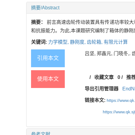
摘要/Abstract
摘要：
前言高速齿轮传动装置具有传递功率较大
和抗振能力。为此,本课题研究编制了箱体的静刚
关键词:
力学模型,
静刚度,
齿轮箱,
有限元计算
吕坚, 郑鑫元, 门晓冬,. 齿
引用本文
/
收藏文章
0
/
推
使用本文
导出引用管理器
EndN
链接本文:
https://www.qk
https://www.qk.s
参考文献