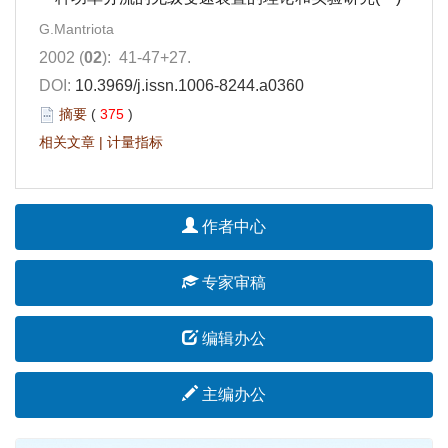
G.Mantriota
2002 (
02
): 41-47+27.
DOI:
10.3969/j.issn.1006-8244.a0360
摘要
(
375
)
相关文章
|
计量指标
作者中心
专家审稿
编辑办公
主编办公