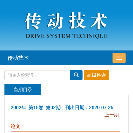
传动技术
导
航
切
换
当期目录
2002年, 第15卷, 第02期 刊出日期：2020-07-25
上一期
论文