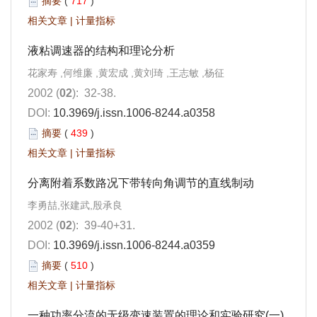
摘要
(
717
)
相关文章
|
计量指标
液粘调速器的结构和理论分析
花家寿 ,何维廉 ,黄宏成 ,黄刘琦 ,王志敏 ,杨征
2002 (
02
): 32-38.
DOI:
10.3969/j.issn.1006-8244.a0358
摘要
(
439
)
相关文章
|
计量指标
分离附着系数路况下带转向角调节的直线制动
李勇喆,张建武,殷承良
2002 (
02
): 39-40+31.
DOI:
10.3969/j.issn.1006-8244.a0359
摘要
(
510
)
相关文章
|
计量指标
一种功率分流的无级变速装置的理论和实验研究(一)