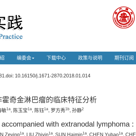
绍
编委会
下载中心
政策与说明
期刊订阅
81.
doi:
10.16150/j.1671-2870.2018.01.014
非霍奇金淋巴瘤的临床特征分析
1a
1a
1a
1b
2
海敏
, 陈玉宝
, 陈钰
, 罗方秀
, 孙静
ccompanied with extranodal lymphoma : a 
1a
1a
1a
1a
AN Zeying
, LIU Zhiyin
, SUN Haimin
, CHEN Yubao
, CH