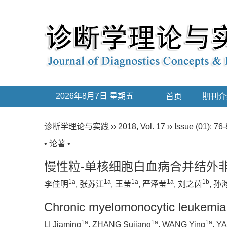
2026年8月7日 星期五
首页
期刊介
诊断学理论与实践
››
2018
,
Vol. 17
››
Issue (01)
: 76-
• 论著 •
慢性粒-单核细胞白血病合并结外
1a
1a
1a
1a
1b
李佳明
, 张苏江
, 王莹
, 严泽莹
, 刘之茵
, 孙
Chronic myelomonocytic leukemia a
1a
1a
1a
LI Jiaming
, ZHANG Sujiang
, WANG Ying
, Y