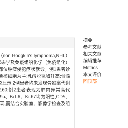
摘要
参考文献
相关文章
-Hodgkin's lymphoma,NHL）
编辑推荐
理形态学及免疫组织化学（免疫组化）
Metrics
应部位肿瘤侵犯症状就诊。例1患者诊
本文评价
以单核细胞为主;乳酸脱氢酶升高;骨髓
回顶部
T 检查显示 2例患者均未发现骨髓高代谢
值为12.60;例2患者表现为肺内异常高代
Bcl-6、Ki-67均为阳性,CD5、
表现,而结合实验室、影像学检查及组