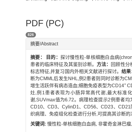
PDF (PC)
826
摘要/Abstract
摘要：
目的：
探讨慢性粒-单核细胞白血病(chronic m
患者的临床特征及其鉴别诊断。
方法：
回顾性分
标志特征,并复习国内外相关文献进行探讨。
结果
断为CMML后发生NHL,例2患者则同时诊断为C
+
增生活跃伴有病态造血;细胞免疫表型为CD14
C
灶,例1患者表现为小肠异常高代谢,最大标准化摄取值（ma
谢,SUVmax值为6.72。病理检查提示2例患者均为
CD10、CD3、CylinD1、CD56、CD23、CD2
织病理、免疫组化检查进行分析,可提高其诊断的
关键词:
慢性粒-单核细胞白血病,
非霍奇金淋巴瘤