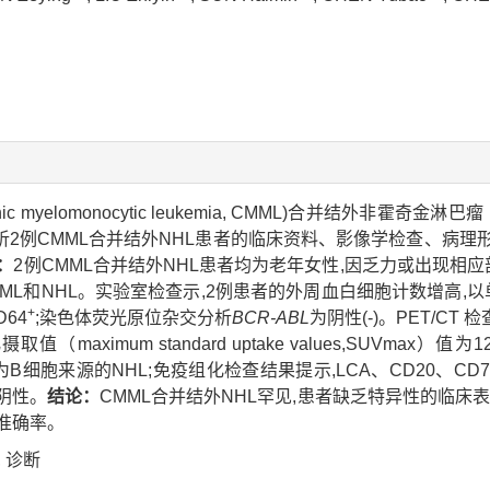
yelomonocytic leukemia, CMML)合并结外非霍奇金淋巴瘤（non
析2例CMML合并结外NHL患者的临床资料、影像学检查、病
：
2例CMML合并结外NHL患者均为老年女性,因乏力或出现相
MML和NHL。实验室检查示,2例患者的外周血白细胞计数增高,
+
D64
;染色体荧光原位杂交分析
BCR-ABL
为阴性(-)。PET/C
ximum standard uptake values,SUVmax）
B细胞来源的NHL;免疫组化检查结果提示,LCA、CD20、CD79a、
1阴性。
结论：
CMML合并结外NHL罕见,患者缺乏特异性的临床
准确率。
,
诊断