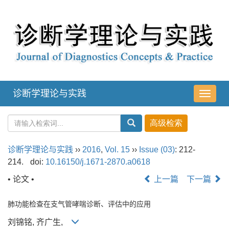
诊断学理论与实践
导
航
切
换
诊断学理论与实践
››
2016
,
Vol. 15
››
Issue (03)
: 212-
214.
doi:
10.16150/j.1671-2870.a0618
• 论文 •
上一篇
下一篇
肺功能检查在支气管哮喘诊断、评估中的应用
刘锦铭, 齐广生,