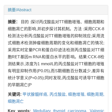
摘要/Abstract
摘要：
目的 :探讨丙戊酸盐对TT细胞增殖、细胞周期和
细胞凋亡的影响,并初步探讨其机制。方法 :采用CCK-8
检测法分析丙戊酸盐对TT细胞增殖的抑制效应;采用流
式细胞术检测肿瘤细胞周期的变化和细胞凋亡的情况;
采用实时定量PCR和蛋白印迹法检测丙戊酸盐对TT细
胞RET基因m RNA和蛋白水平的影响。结果:CCK-8检
测结果示,浓度为1 mmol/L的丙戊酸盐对TT细胞的增殖
有明显抑制作用(P0.05),而S期细胞百分数减少,差异有
统计学意义(P<0.05);同时发现,丙戊酸盐可诱导TT细胞
的早期凋亡(P
关键词:
甲状腺髓样癌,
丙戊酸盐,
细胞增殖,
细胞周期,
细胞凋亡
Key words:
Medullary thyroid carcinoma,
Valproic