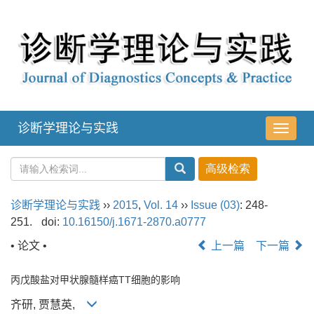
诊断学理论与实践
导
航
切
换
诊断学理论与实践
››
2015
,
Vol. 14
››
Issue (03)
: 248-
251.
doi:
10.16150/j.1671-2870.a0777
• 论文 •
上一篇
下一篇
丙戊酸盐对甲状腺髓样癌TT细胞的影响
齐研, 贾慧英,