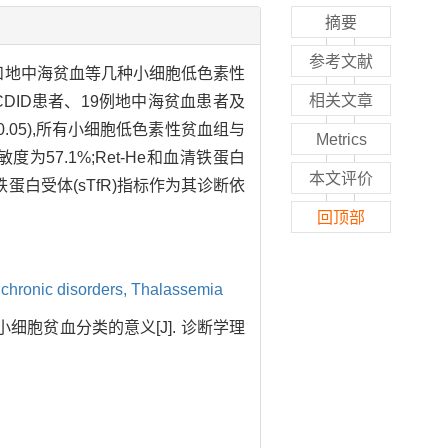
摘要
参考文献
ID)和地中海贫血等几种小细胞低色素性
相关文章
例CDID患者、19例地中海贫血患者及
0.05),所有小细胞低色素性贫血组与
Metrics
敏度为57.1%;Ret-He和血清铁蛋白
本文评价
性转铁蛋白受体(sTfR)指标作为其诊断依
回顶部
chronic disorders,
Thalassemia
对小细胞贫血分类的意义[J]. 诊断学理