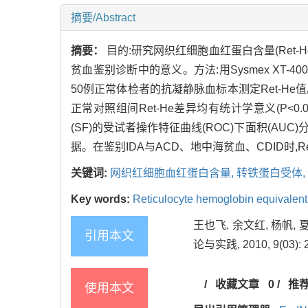
摘要/Abstract
摘要：
目的:研究网织红细胞血红蛋白含量(Ret-H
贫血鉴别诊断中的意义。方法:用Sysmex XT-4
50例正常体检者的抗凝静脉血标本测定Ret-He值
正常对照组间Ret-He差异均有统计学意义(P<0.05
(SF)的受试者操作特征曲线(ROC)下面积(AUC)分
据。在鉴别IDA与ACD、地中海贫血、CDID时,
关键词:
网织红细胞血红蛋白含量,
转铁蛋白受体,
Key words:
Reticulocyte hemoglobin equivalent
王也飞, 余文红, 杨帆,
引用本文
论与实践, 2010, 9(03): 2
/
收藏文章
0
/
推
使用本文