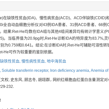
e)在缺铁性贫血(IDA)、慢性病贫血(ACD)、ACD伴缺铁(CD
000i全自动血细胞分析仪对43例IDA患者、31例ACD患者、66
。结果:Ret-He均数在IDA组与其他4组间差异均有统计学意义(P
)。当临界值为20.9pg时,Ret-He诊断IDA的特异度为83.7%,灵
别为0.759和0.641。结论:在诊断IDA时,Ret-He可辅助可溶
Ret-He可作为较重要的鉴别依据。
缺铁性贫血,
慢性病性贫血,
地中海贫血
,
Soluble transferrin receptor,
Iron deficiency anemia,
Anemia of 
 夏文权, 史东风, 顾志冬, 胡翊群,. 网织红细胞血红蛋白含量测定
29-232.
荐