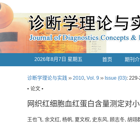
2026年8月7日 星期五
首页
期刊介
诊断学理论与实践
››
2010
,
Vol. 9
››
Issue (03)
: 229-
• 论文 •
网织红细胞血红蛋白含量测定对小
王也飞, 余文红, 杨帆, 夏文权, 史东风, 顾志冬, 胡