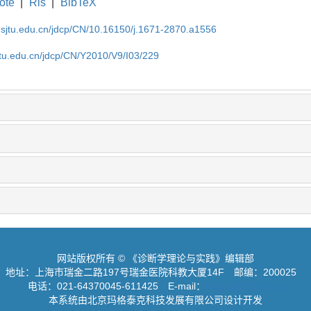
ote
|
Ris
|
BibTeX
.sjtu.edu.cn/jdcp/CN/10.16150/j.1671-2870.a1556
jtu.edu.cn/jdcp/CN/Y2010/V9/I03/229
网站版权所有 © 《诊断学理论与实践》编辑部
地址：上海市瑞金二路197号瑞金医院科教大厦14F
邮编：200025
电话：021-64370045-611425
E-mail：
diagnrj@163.com
本系统由北京玛格泰克科技发展有限公司设计开发