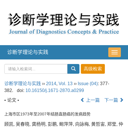
诊断学理论与实践
导
航
切
换
诊断学理论与实践
››
2014
,
Vol. 13
››
Issue (04)
: 377-
382.
doi:
10.16150/j.1671-2870.a0299
• 论文 •
上一篇
下一篇
上海市区1973年至2007年结肠直肠癌的发病趋势
顾凯, 吴春晓, 龚杨明, 彭鹏, 鲍萍萍, 向詠梅, 黄哲宙, 郑莹, 仲