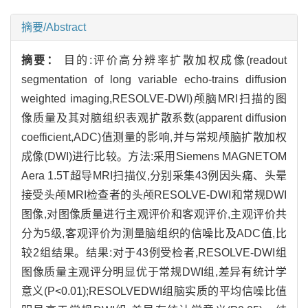
摘要/Abstract
摘要：
目的:评价高分辨率扩散加权成像(readout
segmentation of long variable echo-trains diffusion
weighted imaging,RESOLVE-DWI)颅脑MRI扫描的图
像质量及其对脑组织表观扩散系数(apparent diffusion
coefficient,ADC)值测量的影响,并与常规颅脑扩散加权
成像(DWI)进行比较。方法:采用Siemens MAGNETOM
Aera 1.5T超导MRI扫描仪,分别采集43例因头痛、头晕
接受头颅MRI检查者的头颅RESOLVE-DWI和常规DWI
图像,对图像质量进行主观评价和客观评价,主观评价共
分为5级,客观评价为测量脑组织的信噪比及ADC值,比
较2组结果。结果:对于43例受检者,RESOLVE-DWI组
图像质量主观评分明显优于常规DWI组,差异有统计学
意义(P<0.01);RESOLVEDWI组脑实质的平均信噪比值