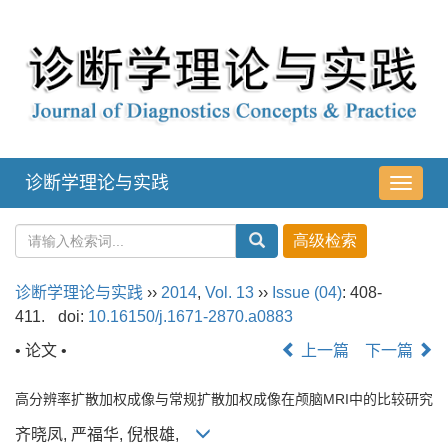
诊断学理论与实践
导
航
切
换
诊断学理论与实践
››
2014
,
Vol. 13
››
Issue (04)
: 408-
411.
doi:
10.16150/j.1671-2870.a0883
• 论文 •
上一篇
下一篇
高分辨率扩散加权成像与常规扩散加权成像在颅脑MRI中的比较研究
齐晓凤, 严福华, 倪根雄,