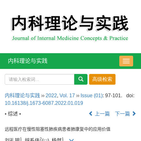
内科理论与实践
导
航
切
换
内科理论与实践
››
2022
,
Vol. 17
››
Issue (01)
: 97-101.
doi:
10.16138/j.1673-6087.2022.01.019
• 综述 •
上一篇
下一篇
远程医疗在慢性阻塞性肺疾病患者肺康复中的应用价值
1
2
1
刘礼银
, 胡系伟
(
), 杨然