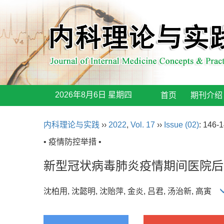
2026年8月6日 星期四
首页
期刊介绍
内科理论与实践
››
2022
,
Vol. 17
››
Issue (02)
: 146-1
• 疫情防控举措 •
新型冠状病毒肺炎疫情期间医院后
沈柏用, 沈懿明, 沈贻萍, 金炎, 吕君, 汤治新, 高寅