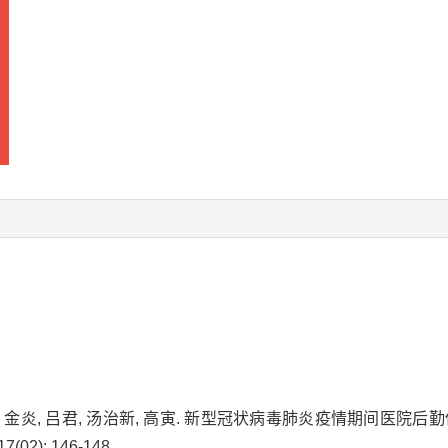
萍, 金炎, 吕君, 汤治新, 高寅. 新型冠状病毒肺炎疫情期间医院后
02): 146-148.