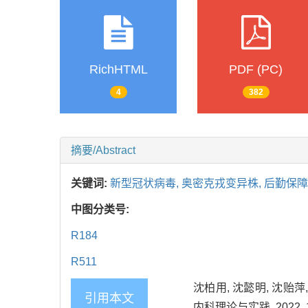
RichHTML
PDF (PC)
4
382
摘要/Abstract
关键词:
新型冠状病毒,
奥密克戎变异株,
后勤保障
中图分类号:
R184
R511
沈柏用, 沈懿明, 沈贻
引用本文
内科理论与实践, 2022, 17(