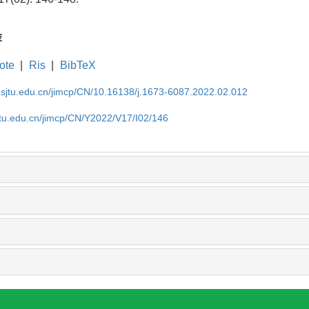
荐
ote
|
Ris
|
BibTeX
.sjtu.edu.cn/jimcp/CN/10.16138/j.1673-6087.2022.02.012
jtu.edu.cn/jimcp/CN/Y2022/V17/I02/146