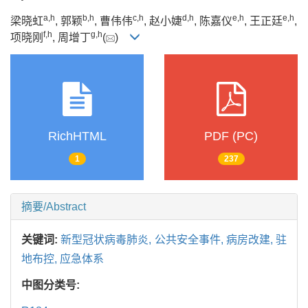
a
,
h
b
,
h
c
,
h
d
,
h
e
,
h
e
,
h
梁晓虹
, 郭颖
, 曹伟伟
, 赵小婕
, 陈嘉仪
, 王正廷
,
f
,
h
g
,
h
项晓刚
, 周增丁
(
)
RichHTML
PDF (PC)
1
237
摘要/Abstract
关键词:
新型冠状病毒肺炎,
公共安全事件,
病房改建,
驻
地布控,
应急体系
中图分类号: