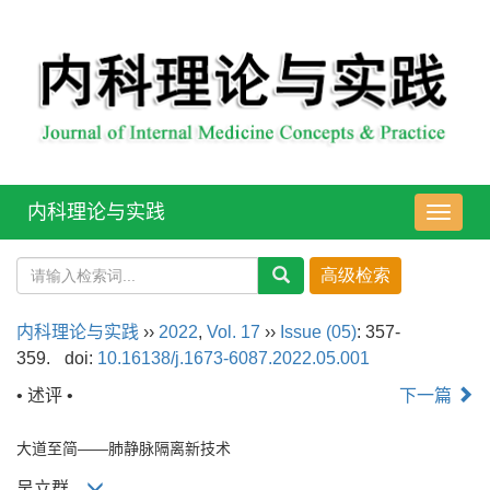
内科理论与实践
导
航
切
换
内科理论与实践
››
2022
,
Vol. 17
››
Issue (05)
: 357-
359.
doi:
10.16138/j.1673-6087.2022.05.001
• 述评 •
下一篇
大道至简——肺静脉隔离新技术
吴立群