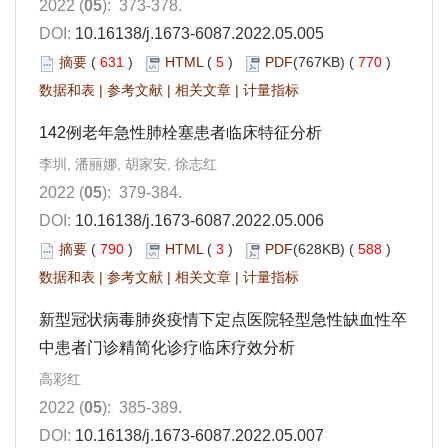
2022 (
05
): 373-378.
DOI:
10.16138/j.1673-6087.2022.05.005
摘要
(
631
)
HTML
(
5
)
PDF
(767KB) (
770
)
数据和表
|
参考文献
|
相关文章
|
计量指标
142例老年急性肺栓塞患者临床特征分析
李圳, 潘丽娜, 胡家安, 徐志红
2022 (
05
): 379-384.
DOI:
10.16138/j.1673-6087.2022.05.006
摘要
(
790
)
HTML
(
3
)
PDF
(628KB) (
588
)
数据和表
|
参考文献
|
相关文章
|
计量指标
新型冠状病毒肺炎疫情下定点医院轻型急性缺血性卒
中患者门诊精简化诊疗临床疗效分析
高彩红
2022 (
05
): 385-389.
DOI:
10.16138/j.1673-6087.2022.05.007