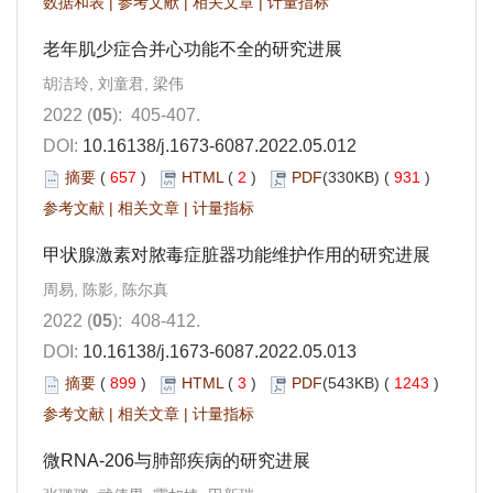
数据和表
|
参考文献
|
相关文章
|
计量指标
老年肌少症合并心功能不全的研究进展
胡洁玲, 刘童君, 梁伟
2022 (
05
): 405-407.
DOI:
10.16138/j.1673-6087.2022.05.012
摘要
(
657
)
HTML
(
2
)
PDF
(330KB) (
931
)
参考文献
|
相关文章
|
计量指标
甲状腺激素对脓毒症脏器功能维护作用的研究进展
周易, 陈影, 陈尔真
2022 (
05
): 408-412.
DOI:
10.16138/j.1673-6087.2022.05.013
摘要
(
899
)
HTML
(
3
)
PDF
(543KB) (
1243
)
参考文献
|
相关文章
|
计量指标
微RNA-206与肺部疾病的研究进展