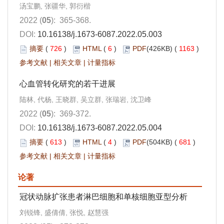
汤宝鹏, 张疆华, 郭衍楷
2022 (
05
): 365-368.
DOI:
10.16138/j.1673-6087.2022.05.003
摘要
(
726
)
HTML
(
6
)
PDF
(426KB) (
1163
)
参考文献
|
相关文章
|
计量指标
心血管转化研究的若干进展
陆林, 代杨, 王晓群, 吴立群, 张瑞岩, 沈卫峰
2022 (
05
): 369-372.
DOI:
10.16138/j.1673-6087.2022.05.004
摘要
(
613
)
HTML
(
4
)
PDF
(504KB) (
681
)
参考文献
|
相关文章
|
计量指标
论著
冠状动脉扩张患者淋巴细胞和单核细胞亚型分析
刘锐锋, 盛倩倩, 张悦, 赵慧强