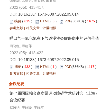
张璐璐, 武倩男, 霍如婕, 田新瑞
2022 (
05
): 413-417.
DOI:
10.16138/j.1673-6087.2022.05.014
摘要
(
615
)
HTML
(
5
)
PDF
(507KB) (
1675
)
参考文献
|
相关文章
|
计量指标
呼出气一氧化氮在下气道慢性炎症疾病中的评估价值
闫晓红, 薄建萍
2022 (
05
): 418-422.
DOI:
10.16138/j.1673-6087.2022.05.015
摘要
(
432
)
HTML
(
1
)
PDF
(536KB) (
1117
)
参考文献
|
相关文章
|
计量指标
会议纪要
第七届国际帕金森病暨运动障碍学术研讨会（上海）
会议纪要
赵雅洁, 于晓璇, 王晓平