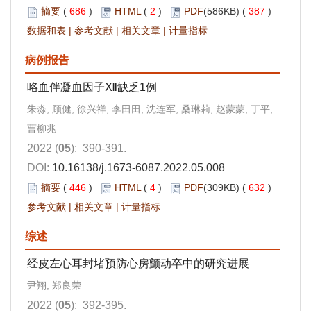
摘要
(
686
)
HTML
(
2
)
PDF
(586KB) (
387
)
数据和表
|
参考文献
|
相关文章
|
计量指标
病例报告
咯血伴凝血因子Ⅻ缺乏1例
朱淼, 顾健, 徐兴祥, 李田田, 沈连军, 桑琳莉, 赵蒙蒙, 丁平,
曹柳兆
2022 (
05
): 390-391.
DOI:
10.16138/j.1673-6087.2022.05.008
摘要
(
446
)
HTML
(
4
)
PDF
(309KB) (
632
)
参考文献
|
相关文章
|
计量指标
综述
经皮左心耳封堵预防心房颤动卒中的研究进展
尹翔, 郑良荣
2022 (
05
): 392-395.