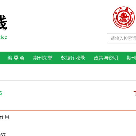
编 委 会
期刊荣誉
数据库收录
政策与说明
期
5
作用
967