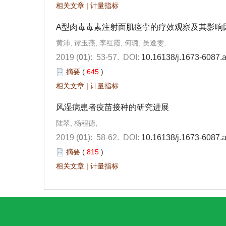
相关文章
|
计量指标
A型肉毒毒素注射面肌痉挛的疗效观察及其影响
黄沛, 谭玉燕, 李红霞, 何璐, 吴逸雯,
2019 (
01
): 53-57.
DOI:
10.16138/j.1673-6087.
摘要
(
645
)
相关文章
|
计量指标
风湿病患者疫苗接种的研究进展
陆翠, 杨程德,
2019 (
01
): 58-62.
DOI:
10.16138/j.1673-6087.
摘要
(
815
)
相关文章
|
计量指标