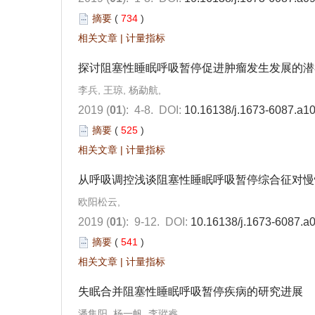
摘要
(
734
)
相关文章
|
计量指标
探讨阻塞性睡眠呼吸暂停促进肿瘤发生发展的潜
李兵, 王琼, 杨勐航,
2019 (
01
): 4-8.
DOI:
10.16138/j.1673-6087.a1
摘要
(
525
)
相关文章
|
计量指标
从呼吸调控浅谈阻塞性睡眠呼吸暂停综合征对慢
欧阳松云,
2019 (
01
): 9-12.
DOI:
10.16138/j.1673-6087.a
摘要
(
541
)
相关文章
|
计量指标
失眠合并阻塞性睡眠呼吸暂停疾病的研究进展
潘集阳, 杨一帆, 李瑽睿,