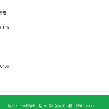
因素
a0125
a0456
地址：上海市瑞金二路197号科教大楼15楼
邮编：200025