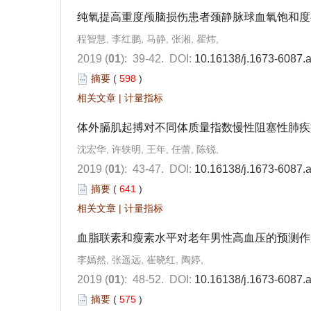
纯氧提高重度颅脑损伤患者颈静脉球血氧饱和度
程智慧, 李红鹏, 马静, 张湘, 瞿炜,
2019 (
01
): 39-42.
DOI:
10.16138/j.1673-6087.
摘要
(
598
)
相关文章
|
计量指标
体外膈肌起搏对不同体质量指数慢性阻塞性肺疾
沈宏华, 许轶明, 王年, 任蕾, 陈锐,
2019 (
01
): 43-47.
DOI:
10.16138/j.1673-6087.
摘要
(
641
)
相关文章
|
计量指标
血脂联素和瘦素水平对老年男性高血压的预测作
李嫣然, 张遥远, 崔晓红, 陶婷,
2019 (
01
): 48-52.
DOI:
10.16138/j.1673-6087.
摘要
(
575
)