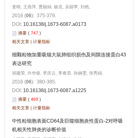
査晴, 王燕萍, 曹丽娟, 杨克, 吴丽苹, 刘艳,
2016 (
06
): 375-379.
DOI:
10.16138/j.1673-6087.a0173
摘要
(
747
)
相关文章
|
计量指标
细颗粒物加重吸烟大鼠肺组织损伤及间隙连接蛋白43
表达研究
胡建荣, 许华俊, 李庆云, 李春雷, 孙娴雯, 张秀娟,
2016 (
06
): 380-385.
DOI:
10.16138/j.1673-6087.a1225
摘要
(
469
)
相关文章
|
计量指标
中性粒细胞表面CD64及巨噬细胞炎性蛋白-2对呼吸
机相关性肺炎的诊断价值