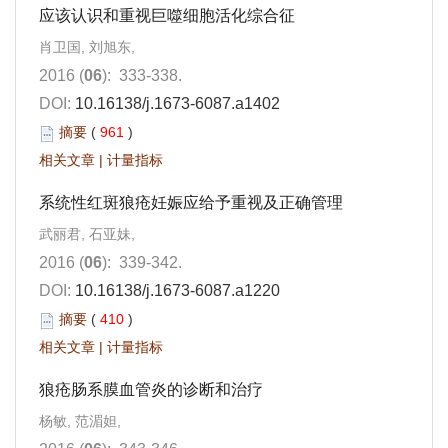
应该认识和重视巨噬细胞活化综合征
肖卫国, 刘旭东,
2016 (
06
): 333-338.
DOI:
10.16138/j.1673-6087.a1402
摘要
(
961
)
相关文章
|
计量指标
系统性红斑狼疮妊娠应给予重视及正确管理
武丽君, 石亚妹,
2016 (
06
): 339-342.
DOI:
10.16138/j.1673-6087.a1220
摘要
(
410
)
相关文章
|
计量指标
狼疮肠系膜血管炎的诊断和治疗
杨敏, 范湄妲,