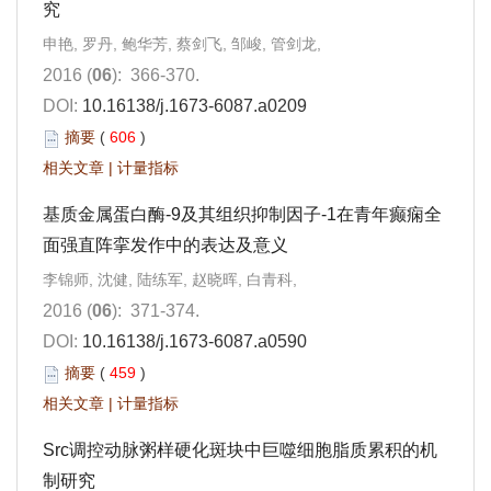
究
申艳, 罗丹, 鲍华芳, 蔡剑飞, 邹峻, 管剑龙,
2016 (
06
): 366-370.
DOI:
10.16138/j.1673-6087.a0209
摘要
(
606
)
相关文章
|
计量指标
基质金属蛋白酶-9及其组织抑制因子-1在青年癫痫全
面强直阵挛发作中的表达及意义
李锦师, 沈健, 陆练军, 赵晓晖, 白青科,
2016 (
06
): 371-374.
DOI:
10.16138/j.1673-6087.a0590
摘要
(
459
)
相关文章
|
计量指标
Src调控动脉粥样硬化斑块中巨噬细胞脂质累积的机
制研究