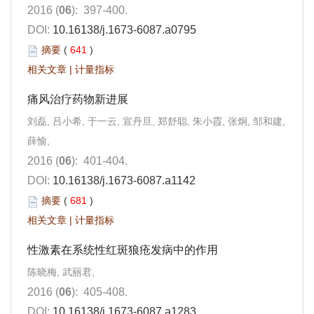
2016 (
06
): 397-400.
DOI:
10.16138/j.1673-6087.a0795
摘要
(
641
)
相关文章
|
计量指标
痛风治疗药物新进展
刘磊, 吕小希, 于一云, 宣丹旦, 郑舒聪, 朱小霞, 张炯, 邹和建,
薛愉,
2016 (
06
): 401-404.
DOI:
10.16138/j.1673-6087.a1142
摘要
(
681
)
相关文章
|
计量指标
性激素在系统性红斑狼疮发病中的作用
陈晓梅, 武丽君,
2016 (
06
): 405-408.
DOI:
10.16138/j.1673-6087.a1283