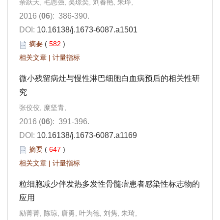
余跃天, 毛恩强, 吴璟奕, 刘春艳, 朱琤,
2016 (
06
): 386-390.
DOI:
10.16138/j.1673-6087.a1501
摘要
(
582
)
相关文章
|
计量指标
微小残留病灶与慢性淋巴细胞白血病预后的相关性研
究
张佼佼, 糜坚青,
2016 (
06
): 391-396.
DOI:
10.16138/j.1673-6087.a1169
摘要
(
647
)
相关文章
|
计量指标
粒细胞减少伴发热多发性骨髓瘤患者感染性标志物的
应用
励菁菁, 陈琼, 唐勇, 叶为德, 刘隽, 朱琦,