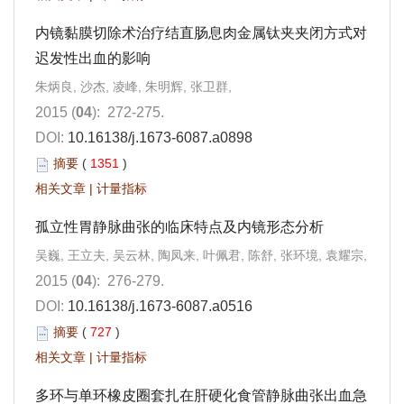
内镜黏膜切除术治疗结直肠息肉金属钛夹夹闭方式对
迟发性出血的影响
朱炳良, 沙杰, 凌峰, 朱明辉, 张卫群,
2015 (
04
): 272-275.
DOI:
10.16138/j.1673-6087.a0898
摘要
(
1351
)
相关文章
|
计量指标
孤立性胃静脉曲张的临床特点及内镜形态分析
吴巍, 王立夫, 吴云林, 陶凤来, 叶佩君, 陈舒, 张环境, 袁耀宗,
2015 (
04
): 276-279.
DOI:
10.16138/j.1673-6087.a0516
摘要
(
727
)
相关文章
|
计量指标
多环与单环橡皮圈套扎在肝硬化食管静脉曲张出血急