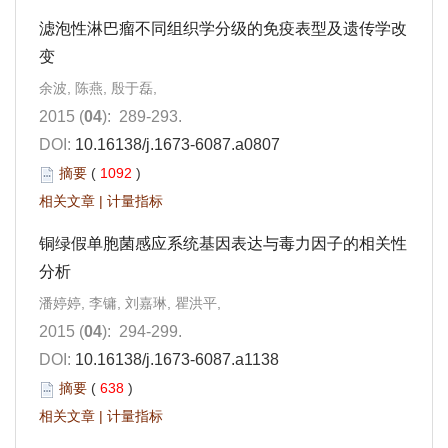
滤泡性淋巴瘤不同组织学分级的免疫表型及遗传学改
变
余波, 陈燕, 殷于磊,
2015 (
04
): 289-293.
DOI:
10.16138/j.1673-6087.a0807
摘要
(
1092
)
相关文章
|
计量指标
铜绿假单胞菌感应系统基因表达与毒力因子的相关性
分析
潘婷婷, 李镛, 刘嘉琳, 瞿洪平,
2015 (
04
): 294-299.
DOI:
10.16138/j.1673-6087.a1138
摘要
(
638
)
相关文章
|
计量指标