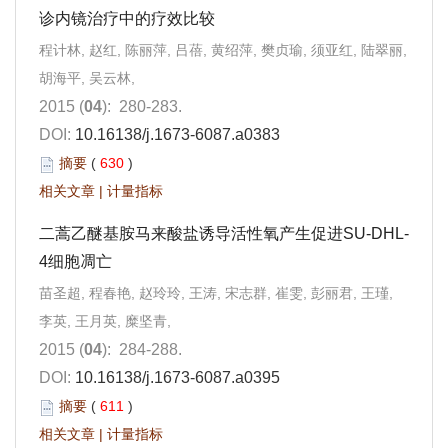
诊内镜治疗中的疗效比较
程计林, 赵红, 陈丽萍, 吕蓓, 黄绍萍, 樊贞瑜, 须亚红, 陆翠丽,
胡海平, 吴云林,
2015 (
04
): 280-283.
DOI:
10.16138/j.1673-6087.a0383
摘要
(
630
)
相关文章
|
计量指标
二蒿乙醚基胺马来酸盐诱导活性氧产生促进SU-DHL-
4细胞凋亡
苗圣超, 程春艳, 赵玲玲, 王涛, 宋志群, 崔雯, 彭丽君, 王瑾,
李英, 王月英, 糜坚青,
2015 (
04
): 284-288.
DOI:
10.16138/j.1673-6087.a0395
摘要
(
611
)
相关文章
|
计量指标