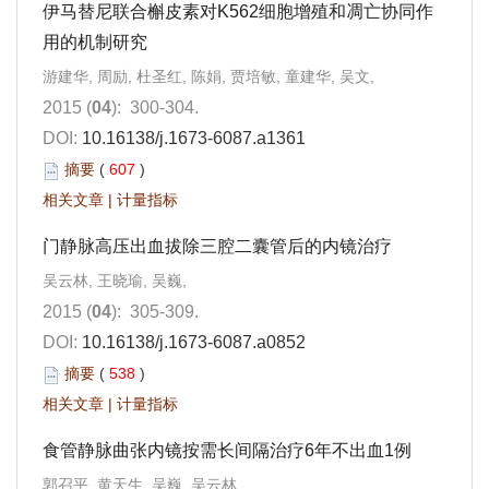
伊马替尼联合槲皮素对K562细胞增殖和凋亡协同作
用的机制研究
游建华, 周励, 杜圣红, 陈娟, 贾培敏, 童建华, 吴文,
2015 (
04
): 300-304.
DOI:
10.16138/j.1673-6087.a1361
摘要
(
607
)
相关文章
|
计量指标
门静脉高压出血拔除三腔二囊管后的内镜治疗
吴云林, 王晓瑜, 吴巍,
2015 (
04
): 305-309.
DOI:
10.16138/j.1673-6087.a0852
摘要
(
538
)
相关文章
|
计量指标
食管静脉曲张内镜按需长间隔治疗6年不出血1例
郭召平, 黄天生, 吴巍, 吴云林,