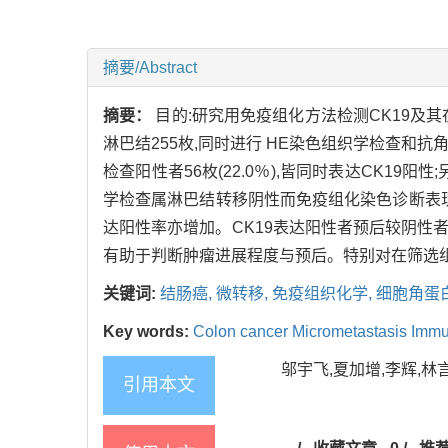
摘要/Abstract
摘要：
目的:研究用免疫组化方法检测CK19及
淋巴结255枚,同时进行 HE染色组织学检查和抗
检查阳性者56枚(22.0％),皆同时表达CK19
学检查属淋巴结转移阴性而免疫组化染色诊断表现为转
达阳性率亦增加。CK19表达阳性者预后较阴性
有助于判断肿瘤进展程度与预后。特别对在筛选
关键词:
结肠癌,
微转移,
免疫组织化学,
细胞角蛋白
Key words:
Colon cancer Micrometastasis Immu
邬宇飞,夏加增,李辉,林言箴
引用本文