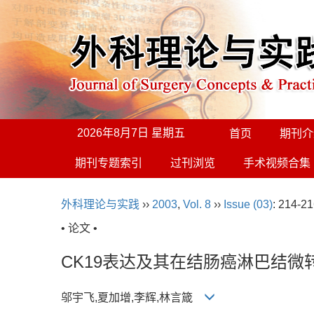
2026年8月7日 星期五
首页
期刊介
期刊专题索引
过刊浏览
手术视频合集
外科理论与实践
››
2003
,
Vol. 8
››
Issue (03)
: 214-21
• 论文 •
CK19表达及其在结肠癌淋巴结微
邬宇飞,夏加增,李辉,林言箴