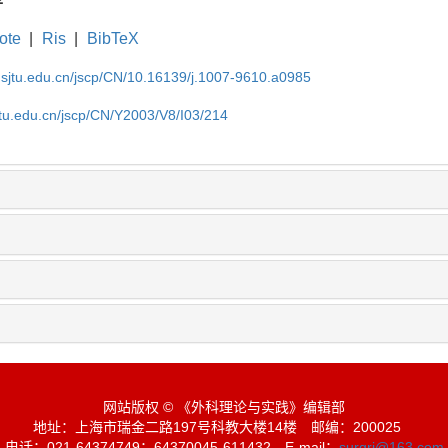
荐
ote
|
Ris
|
BibTeX
.sjtu.edu.cn/jscp/CN/10.16139/j.1007-9610.a0985
jtu.edu.cn/jscp/CN/Y2003/V8/I03/214
网站版权 © 《外科理论与实践》编辑部
地址：上海市瑞金二路197号科教大楼14楼
邮编：200025
电话：021-64374749；64370045-611432
E-mail：
surgrj@163.com