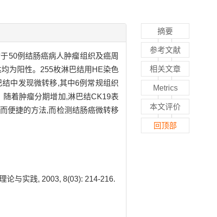
摘要
参考文献
材于50例结肠癌病人肿瘤组织及癌周
相关文章
达均为阳性。255枚淋巴结用HE染色
例淋巴结中发现微转移,其中6例常规组织
Metrics
。随着肿瘤分期增加,淋巴结CK19表
本文评价
感而便捷的方法,而检测结肠癌微转移
回顶部
2003, 8(03): 214-216.