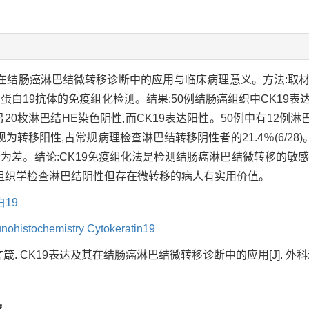
其在结肠癌淋巴结微转移诊断中的应用与临床病理意义。方法:取
角蛋白19抗体的免疫组化检测。结果:50例结肠癌组织中CK19表
阳性;另20枚淋巴结HE染色阴性,而CK19表达阳性。50例中有12
移阳性,占常规病理检查淋巴结转移阴性者的21.4％(6/28)
者为差。结论:CK19免疫组化法是检测结肠癌淋巴结微转移的敏
组织学检查淋巴结阴性但存在微转移的病人有实用价值。
19
nohistochemistry Cytokeratin19
. CK19表达及其在结肠癌淋巴结微转移诊断中的应用[J]. 外科理论与实践, 