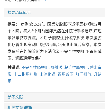
摘要/Abstract
摘要：
病例:女,52岁。因反复腹胀不适伴恶心呕吐2月
余入院。病人3个月前因卵巢癌在外院行手术治疗,病理
示卵巢黏液腺癌。术后予腹腔注射化疗多次,末次腹腔
化疗曾出现穿刺后腹腔出血,经压迫止血后痊愈。本次
发病后在外院诊断为下消化道不完全性梗阻,予胃肠减
压、润肠通便等保守
关键词:
不完全性肠梗阻,
纤维膜,
粘连性肠梗阻,
碘水造
影,
十二指肠扩张,
上消化道,
胃肠减压,
肛门排气,
升结
肠
参考文献
相关文章
15