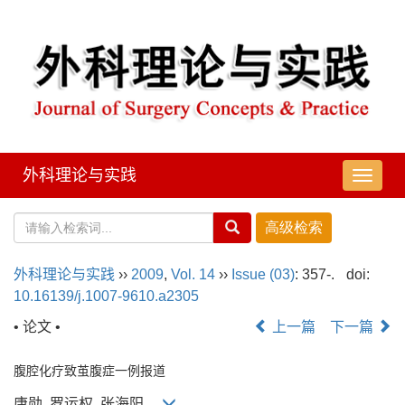
外科理论与实践
导
航
切
换
外科理论与实践
››
2009
,
Vol. 14
››
Issue (03)
: 357-.
doi:
10.16139/j.1007-9610.a2305
• 论文 •
上一篇
下一篇
腹腔化疗致茧腹症一例报道
唐勋, 罗运权, 张海阳,