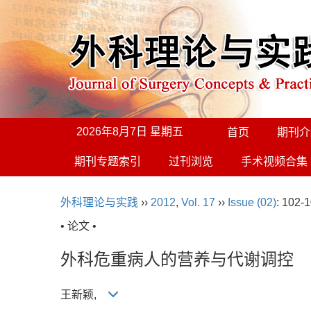
2026年8月7日 星期五
首页
期刊介
期刊专题索引
过刊浏览
手术视频合集
外科理论与实践
››
2012
,
Vol. 17
››
Issue (02)
: 102-1
• 论文 •
外科危重病人的营养与代谢调控
王新颖,