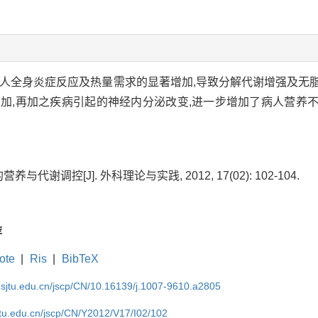
人全身炎症反应及热量需求的显著增加,导致分解代谢增强及无脂
增加,再加之疾病引起的神经内分泌改变,进一步增加了病人营养
与代谢调控[J]. 外科理论与实践, 2012, 17(02): 102-104.
荐
ote
|
Ris
|
BibTeX
.sjtu.edu.cn/jscp/CN/10.16139/j.1007-9610.a2805
jtu.edu.cn/jscp/CN/Y2012/V17/I02/102