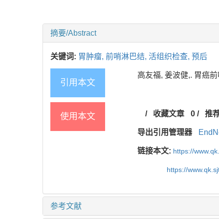
摘要/Abstract
关键词:
胃肿瘤,
前哨淋巴结,
活组织检查,
预后
高友福, 姜波健,. 胃癌前哨
引用本文
/
收藏文章
0
/
推
使用本文
导出引用管理器
EndN
链接本文:
https://www.qk
https://www.qk.s
参考文献