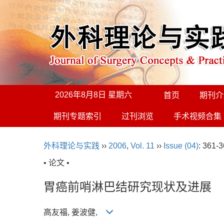
2026年8月8日 星期六
首页
期刊介
期刊专题索引
过刊浏览
手术视频合集
外科理论与实践
››
2006
,
Vol. 11
››
Issue (04)
: 361-3
• 论文 •
胃癌前哨淋巴结研究现状及进展
高友福, 姜波健,