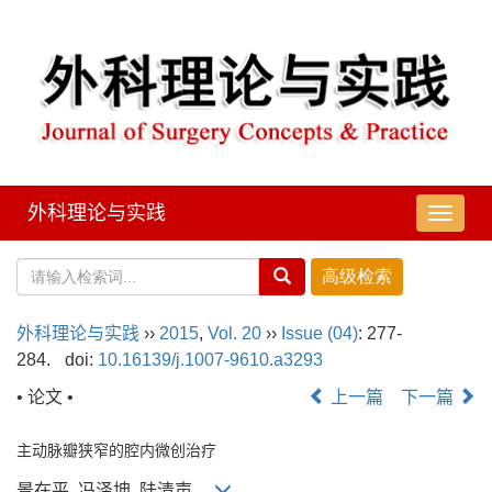
外科理论与实践
导
航
切
换
外科理论与实践
››
2015
,
Vol. 20
››
Issue (04)
: 277-
284.
doi:
10.16139/j.1007-9610.a3293
• 论文 •
上一篇
下一篇
主动脉瓣狭窄的腔内微创治疗
景在平, 冯泽坤, 陆清声,