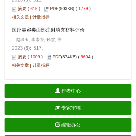
摘要
(
615
)
PDF
(903KB) (
1779
)
相关文章
|
计量指标
医疗美容类面部注射填充材料评价
…赵琛玉, 李崇崇, 孙雪, 等
2023 (
5
): 517.
摘要
(
1009
)
PDF
(874KB) (
9604
)
相关文章
|
计量指标
作者中心
专家审稿
编辑办公