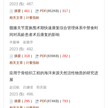
2023 (
5
): 487.
摘要
(
461
)
PDF
(852KB) (
317
)
相关文章
|
计量指标
髋膝关节置换围术期快速康复综合管理体系中禁食时
间对高龄患者术后康复的影响
羊颖琳 崔雅萍
2023 (
5
): 492.
摘要
(
318
)
PDF
(839KB) (
282
)
相关文章
|
计量指标
应用于骨组织工程的海洋来源天然活性物质的研究进
展
赵启航 吕娜珺 郭庆圆
2023 (
5
): 496.
摘要
(
295
)
PDF
(874KB) (
793
)
相关文章
|
计量指标