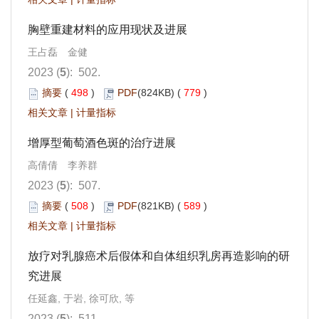
胸壁重建材料的应用现状及进展
王占磊 金健
2023 (
5
): 502.
摘要
(
498
)
PDF
(824KB) (
779
)
相关文章
|
计量指标
增厚型葡萄酒色斑的治疗进展
高倩倩 李养群
2023 (
5
): 507.
摘要
(
508
)
PDF
(821KB) (
589
)
相关文章
|
计量指标
放疗对乳腺癌术后假体和自体组织乳房再造影响的研
究进展
任延鑫, 于岩, 徐可欣, 等
2023 (
5
): 511.