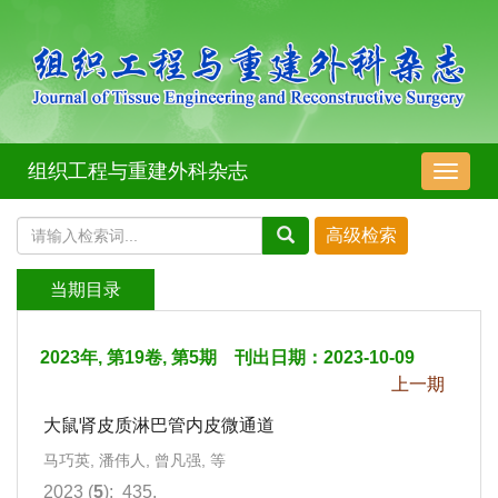
组织工程与重建外科杂志
导
航
切
换
当期目录
2023年, 第19卷, 第5期 刊出日期：2023-10-09
上一期
大鼠肾皮质淋巴管内皮微通道
马巧英, 潘伟人, 曾凡强, 等
2023 (
5
): 435.