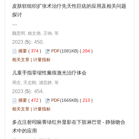
皮肤软组织扩张术治疗先天性巨痣的应用及相关问题
探讨
…
魏思明, 姚文德, 王钠, 等
2023 (
5
): 450.
摘要
(
374
)
PDF
(1081KB) (
204
)
相关文章
|
计量指标
儿童手指挛缩性瘢痕激光治疗体会
周念, 夭志刚, 浦芸静, 等
2023 (
5
): 454.
摘要
(
472
)
PDF
(1665KB) (
213
)
相关文章
|
计量指标
多点注射吲哚菁绿红外显影在下肢淋巴管 - 静脉吻合
术中的应用