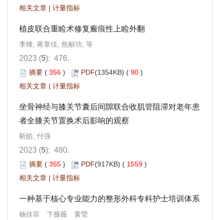
相关文章
|
计量指标
植皮联合重睑术修复瘢痕性上睑外翻
李锋, 蒋章佳, 焦献功, 等
2023 (
5
): 476.
摘要
(
356
)
PDF
(1354KB) (
90
)
相关文章
|
计量指标
坐骨神经与膝关节囊后间隙联合收肌管阻滞对老年患
者全膝关节置换术后影响的观察
靳皓, 付强
2023 (
5
): 480.
摘要
(
355
)
PDF
(917KB) (
1559
)
相关文章
|
计量指标
一种基于核心专业能力的整形外科专科护士培训体系
杨佳菲 卞薇薇 黄莹