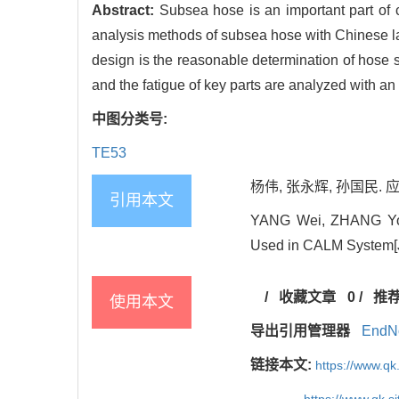
Abstract:
Subsea hose is an important part of
analysis methods of subsea hose with Chinese lan
design is the reasonable determination of hose 
and the fatigue of key parts are analyzed with an
中图分类号:
TE53
杨伟, 张永辉, 孙国民. 
引用本文
YANG Wei, ZHANG Yong
Used in CALM System[J
/
收藏文章
0
/
推
使用本文
导出引用管理器
EndN
链接本文:
https://www.q