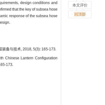
quirements, design conditions and
本文评价
nfirmed that the key of subsea hose
回顶部
ynamic response of the subsea hose
design.
 2018, 5(3): 165-173.
 Chinese Lantern Configuration
165-173.