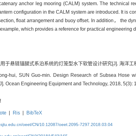
 catenary anchor leg mooring (CALM) system. The technical re
tern configuration in the CALM system are introduced. It is co
section, float arrangement and buoy offset. In addition， the d
 example, which provides a reference for practical engineering 
应用于悬链锚腿式系泊系统的灯笼型水下软管设计研究[J]. 海洋工程装备与技术,
-hui, SUN Guo-min. Design Research of Subsea Hose with
]. Ocean Engineering Equipment and Technology, 2018, 5(3): 
荐
ote
|
Ris
|
BibTeX
k.sjtu.edu.cn/oeet/CN/10.12087/oeet.2095-7297.2018.03.04