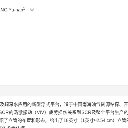
1
ANG Yu-han
水及超深水应用的新型浮式平台，适于中国南海油气资源钻探、开
CR的涡激振动（VIV）疲劳损伤关系到SCR及整个平台生产
绍了立管的布置和形态，给出了18英寸（1英寸≈2.54 cm）立