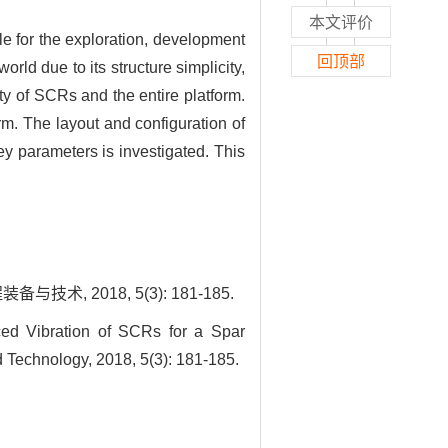
本文评价
ble for the exploration, development
回顶部
rld due to its structure simplicity,
ty of SCRs and the entire platform.
m. The layout and configuration of
ey parameters is investigated. This
, 2018, 5(3): 181-185.
d Vibration of SCRs for a Spar
 Technology, 2018, 5(3): 181-185.