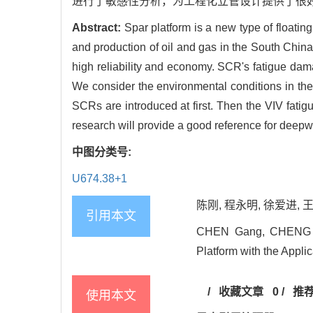
进行了敏感性分析，为工程化立管设计提供了很
Abstract:
Spar platform is a new type of floating
and production of oil and gas in the South China 
high reliability and economy. SCR's fatigue dama
We consider the environmental conditions in the
SCRs are introduced at first. Then the VIV fatig
research will provide a good reference for deepwa
中图分类号:
U674.38+1
陈刚, 程永明, 徐爱进, 王
引用本文
CHEN Gang, CHENG Yon
Platform with the Appl
/
收藏文章
0
/
推
使用本文