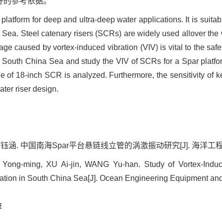
好的参考依据。
 platform for deep and ultra-deep water applications. It is suita
Sea. Steel catenary risers (SCRs) are widely used allover the wo
ge caused by vortex-induced vibration (VIV) is vital to the safe
 South China Sea and study the VIV of SCRs for a Spar platfor
ue of 18-inch SCR is analyzed. Furthermore, the sensitivity of k
ter riser design.
钰涵. 中国南海Spar平台悬链线立管的涡激振动研究[J]. 海洋工程装备与技术
g-ming, XU Ai-jin, WANG Yu-han. Study of Vortex-Induce
ication in South China Sea[J]. Ocean Engineering Equipment and
荐