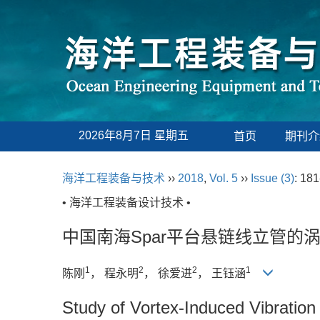
2026年8月7日 星期五
首页
期刊介
海洋工程装备与技术
››
2018
,
Vol. 5
››
Issue (3)
: 181
• 海洋工程装备设计技术 •
中国南海Spar平台悬链线立管的
1
2
2
1
陈刚
， 程永明
， 徐爱进
， 王钰涵
Study of Vortex-Induced Vibration