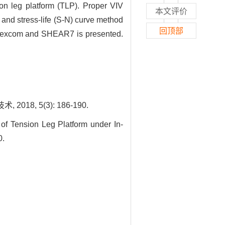
ion leg platform (TLP). Proper VIV
本文评价
V and stress-life (S-N) curve method
回顶部
g Flexcom and SHEAR7 is presented.
, 5(3): 186-190.
f Tension Leg Platform under In-
0.