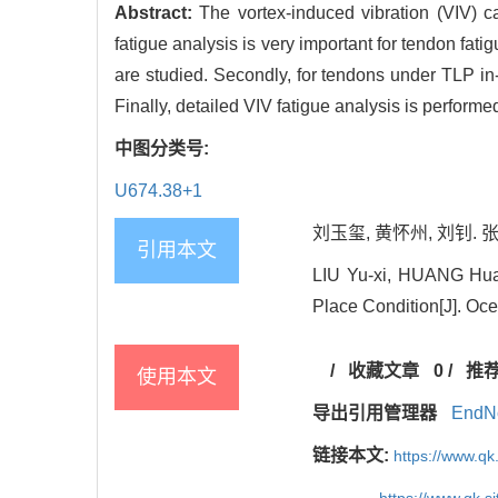
Abstract:
The vortex-induced vibration (VIV) ca
fatigue analysis is very important for tendon fati
are studied. Secondly, for tendons under TLP i
Finally, detailed VIV fatigue analysis is performe
中图分类号:
U674.38+1
刘玉玺, 黄怀州, 刘钊. 
引用本文
LIU Yu-xi, HUANG Huai
Place Condition[J]. Oc
/
收藏文章
0
/
推
使用本文
导出引用管理器
EndN
链接本文:
https://www.q