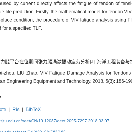
used by current directly affects the fatigue of tendon of tens
gue life prediction. Firstly, the mathematical model for tendon VI
n-place condition, the procedure of VIV fatigue analysis usin
d for a specified TLP.
张力腿平台在位期间张力腿涡激振动疲劳分析[J]. 海洋工程装备与技术, 2018
-zhou, LIU Zhao. VIV Fatigue Damage Analysis for Tendons o
ean Engineering Equipment and Technology, 2018, 5(3): 186-19
荐
ote
|
Ris
|
BibTeX
k.sjtu.edu.cn/oeet/CN/10.12087/oeet.2095-7297.2018.03.07