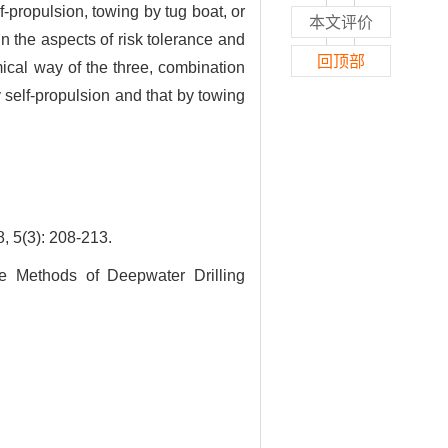
-propulsion, towing by tug boat, or
本文评价
n the aspects of risk tolerance and
回顶部
ical way of the three, combination
 self-propulsion and that by towing
): 208-213.
 Methods of Deepwater Drilling