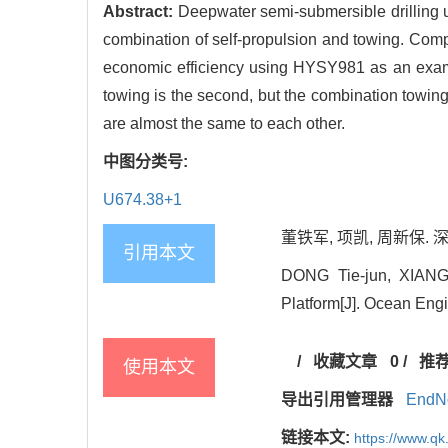
Abstract:
Deepwater semi-submersible drilling u
combination of self-propulsion and towing. Compa
economic efficiency using HYSY981 as an exampl
towing is the second, but the combination towing 
are almost the same to each other.
中图分类号:
U674.38+1
董铁军, 项凯, 周新保. 深
引用本文
DONG Tie-jun, XIANG 
Platform[J]. Ocean Eng
/
收藏文章
0
/
推
使用本文
导出引用管理器
EndN
链接本文:
https://www.q