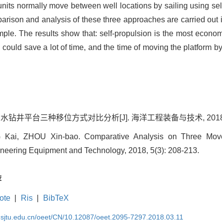
nits normally move between well locations by sailing using self
rison and analysis of these three approaches are carried out i
e. The results show that: self-propulsion is the most econom
could save a lot of time, and the time of moving the platform by
水钻井平台三种移位方式对比分析[J]. 海洋工程装备与技术, 2018, 5(3
Kai, ZHOU Xin-bao. Comparative Analysis on Three Move
ineering Equipment and Technology, 2018, 5(3): 208-213.
荐
ote
|
Ris
|
BibTeX
k.sjtu.edu.cn/oeet/CN/10.12087/oeet.2095-7297.2018.03.11