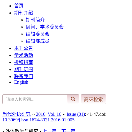
首页
期刊介绍
期刊简介
顾问、学术委员会
编辑委员会
编辑部成员
本刊公告
学术活动
投稿指南
期刊订阅
联系我们
English
当代外语研究
››
2016
,
Vol. 16
››
Issue (01)
: 41-47.
doi:
10.3969/j.issn.1674-8921.2016.01.005
• 外语教学与研究 •
上一篇
下一篇