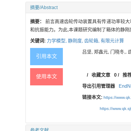
摘要/Abstract
摘要：
前言高速齿轮传动装置具有传递功率较大
和抗振能力。为此,本课题研究编制了箱体的静刚
关键词:
力学模型,
静刚度,
齿轮箱,
有限元计算
吕坚, 郑鑫元, 门晓冬,. 齿
引用本文
/
收藏文章
0
/
推
使用本文
导出引用管理器
EndN
链接本文:
https://www.qk
https://www.qk.s
参考文献