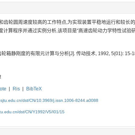
和齿轮圆周速度较高的工作特点,为实现装置平稳地运行和较长的
度计算程序并通过实例分析,该项目是“高速齿轮动力学特性试验
轮箱静刚度的有限元计算与分析[J]. 传动技术, 1992, 5(01): 15-1
荐
ote
|
Ris
|
BibTeX
.sjtu.edu.cn/dst/CN/10.3969/j.issn.1006-8244.a0088
jtu.edu.cn/dst/CN/Y1992/V5/I01/15