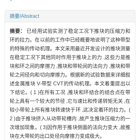
摘要/Abstract
摘要：
已经用试验实测了稳定工况下推块的压缩力和
环的拉力。在以前的工作中已经概要地说明了这种带型
的特殊的传动机理。本文采用最近开发设计的推块测量
在稳定工况下其他同时作用于推块上的力 ,这些力是推
块和环之间的摩擦力 ,推块和带轮间的法向力 ,推块和带
轮之间径向和切向摩擦力。根据新的试验数据来详细叙
述金属推块 V-带型 CVT的传动机理。本文着重提出以
下结论。( 1 )在所有工况 ,推块和环结合的结合点在带
轮上具有一个较大的节径 ,它与速比和传递转矩无关 ,在
较小带轮上所有推块转速快于环 ,这决定着环的拉力。(
2 )由于推块挤入从动带轮槽内 ,故产生推块压缩力的一
次增加现象。( 3)因作用于推块侧面的法向力变大 ,故推
块在大带轮的出口处径向摩擦力变成极大。