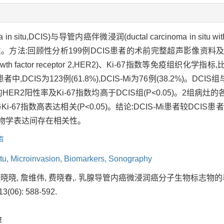
 situ,DCIS)与导管内癌伴微浸润(ductal carcinoma in situ wit
。方法:回顾性分析199例DCIS患者的术前完整超声影像资
owth factor receptor 2,HER2)、Ki-67指数等免疫组
CIS为123例(61.8%),DCIS-Mi为76例(38.2%)。DCI
组的HER2阳性率及Ki-67指数均高于DCIS组(P<0.05)。2组
i-67指数高表达相关(P<0.05)。结论:DCIS-Mi患者较DC
子生物学表达间存在相关性。
声
tu,
Microinvasion,
Biomarkers,
Sonography
 张晓晓, 詹维伟, 费晓春,. 乳腺导管内癌微浸润癌分子生物标志物
06): 588-592.
荐