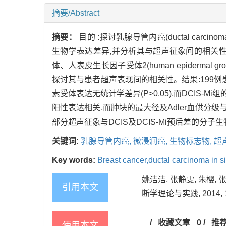
摘要/Abstract
摘要：
目的 :探讨乳腺导管内癌(ductal carcinoma in
生物学表达差异,并分析其与超声征象间的相关性
体、人表皮生长因子受体2(human epidermal gr
探讨其与患者超声表现间的相关性。结果:199例患者中,D
素受体表达无统计学差异(P>0.05),而DCIS-Mi
阳性表达相关,而肿块的最大径及Adler血供分级与K
部分超声征象与DCIS及DCIS-Mi预后差的分
关键词:
乳腺导管内癌,
微浸润癌,
生物标志物,
超
Key words:
Breast cancer,ductal carcinoma in si
姚洁洁, 张静雯, 朱樱,
引用本文
断学理论与实践, 2014, 13(
/
收藏文章
0
/
推
使用本文