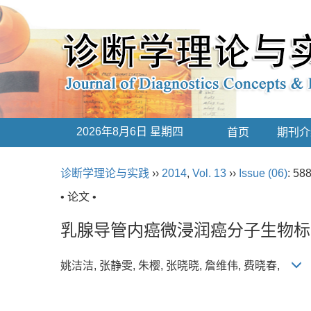
2026年8月6日 星期四
首页
期刊介
诊断学理论与实践
››
2014
,
Vol. 13
››
Issue (06)
: 58
• 论文 •
乳腺导管内癌微浸润癌分子生物标
姚洁洁, 张静雯, 朱樱, 张晓晓, 詹维伟, 费晓春,