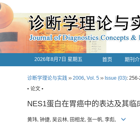
2026年8月7日 星期五
首页
期刊介
诊断学理论与实践
››
2006
,
Vol. 5
››
Issue (03)
: 256-
• 论文 •
NES1蛋白在胃癌中的表达及其临
黄玮, 钟捷, 吴云林, 田相龙, 张一帆, 李彪,