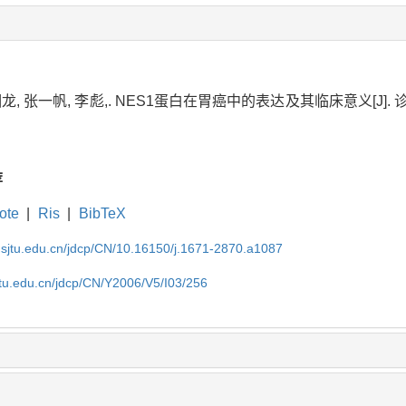
龙, 张一帆, 李彪,. NES1蛋白在胃癌中的表达及其临床意义[J]. 诊断学理
荐
ote
|
Ris
|
BibTeX
.sjtu.edu.cn/jdcp/CN/10.16150/j.1671-2870.a1087
jtu.edu.cn/jdcp/CN/Y2006/V5/I03/256