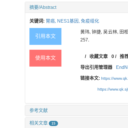
摘要/Abstract
关键词:
胃癌,
NES1基因,
免疫组化
黄玮, 钟捷, 吴云林, 田相
引用本文
257.
/
收藏文章
0
/
推
使用本文
导出引用管理器
EndN
链接本文:
https://www.qk
https://www.qk.s
参考文献
相关文章
15