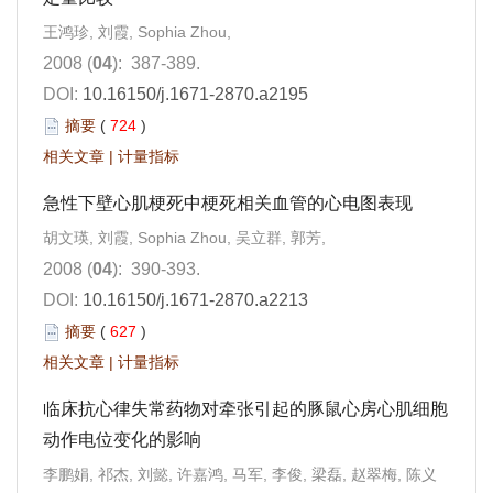
王鸿珍, 刘霞, Sophia Zhou,
2008 (
04
): 387-389.
DOI:
10.16150/j.1671-2870.a2195
摘要
(
724
)
相关文章
|
计量指标
急性下壁心肌梗死中梗死相关血管的心电图表现
胡文瑛, 刘霞, Sophia Zhou, 吴立群, 郭芳,
2008 (
04
): 390-393.
DOI:
10.16150/j.1671-2870.a2213
摘要
(
627
)
相关文章
|
计量指标
临床抗心律失常药物对牵张引起的豚鼠心房心肌细胞
动作电位变化的影响
李鹏娟, 祁杰, 刘懿, 许嘉鸿, 马军, 李俊, 梁磊, 赵翠梅, 陈义