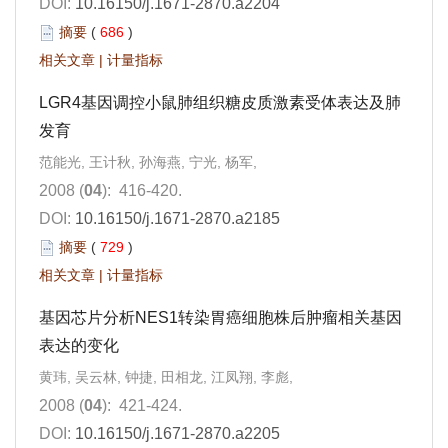
DOI:
10.16150/j.1671-2870.a2204
摘要
(
686
)
相关文章
|
计量指标
LGR4基因调控小鼠肺组织糖皮质激素受体表达及肺
发育
范能光, 王计秋, 孙海燕, 宁光, 杨军,
2008 (
04
): 416-420.
DOI:
10.16150/j.1671-2870.a2185
摘要
(
729
)
相关文章
|
计量指标
基因芯片分析NES1转染胃癌细胞株后肿瘤相关基因
表达的变化
黄玮, 吴云林, 钟捷, 田相龙, 江凤翔, 李彪,
2008 (
04
): 421-424.
DOI:
10.16150/j.1671-2870.a2205