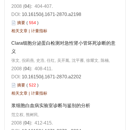
2008 (
04
): 404-407.
DOI:
10.16150/j.1671-2870.a2198
摘要
(
554
)
相关文章
|
计量指标
Clara细胞分泌蛋白检测对急性肾小管坏死诊断的意
义
张文, 倪莉燕, 史浩, 任红, 吴开胤, 沈平雁, 徐耀文, 陈楠,
2008 (
04
): 408-411.
DOI:
10.16150/j.1671-2870.a2202
摘要
(
522
)
相关文章
|
计量指标
浆细胞白血病实验室诊断与鉴别的分析
范立权, 熊树民,
2008 (
04
): 412-415.