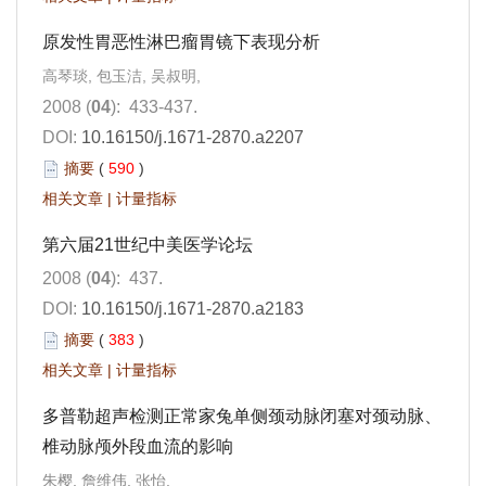
原发性胃恶性淋巴瘤胃镜下表现分析
高琴琰, 包玉洁, 吴叔明,
2008 (
04
): 433-437.
DOI:
10.16150/j.1671-2870.a2207
摘要
(
590
)
相关文章
|
计量指标
第六届21世纪中美医学论坛
2008 (
04
): 437.
DOI:
10.16150/j.1671-2870.a2183
摘要
(
383
)
相关文章
|
计量指标
多普勒超声检测正常家兔单侧颈动脉闭塞对颈动脉、
椎动脉颅外段血流的影响
朱樱, 詹维伟, 张怡,