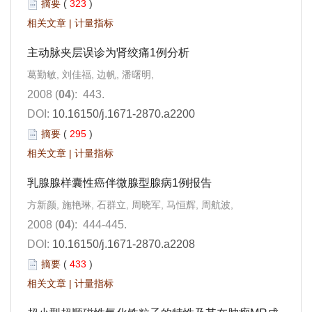
摘要
(
323
)
相关文章
|
计量指标
主动脉夹层误诊为肾绞痛1例分析
葛勤敏, 刘佳福, 边帆, 潘曙明,
2008 (
04
): 443.
DOI:
10.16150/j.1671-2870.a2200
摘要
(
295
)
相关文章
|
计量指标
乳腺腺样囊性癌伴微腺型腺病1例报告
方新颜, 施艳琳, 石群立, 周晓军, 马恒辉, 周航波,
2008 (
04
): 444-445.
DOI:
10.16150/j.1671-2870.a2208
摘要
(
433
)
相关文章
|
计量指标