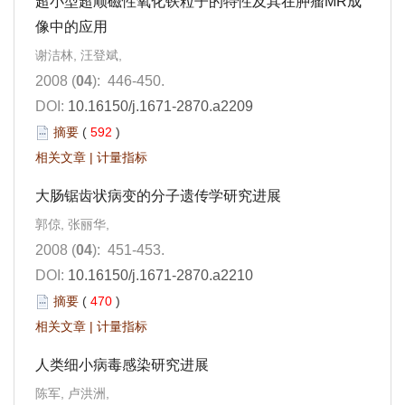
超小型超顺磁性氧化铁粒子的特性及其在肿瘤MR成
像中的应用
谢洁林, 汪登斌,
2008 (
04
): 446-450.
DOI:
10.16150/j.1671-2870.a2209
摘要
(
592
)
相关文章
|
计量指标
大肠锯齿状病变的分子遗传学研究进展
郭倞, 张丽华,
2008 (
04
): 451-453.
DOI:
10.16150/j.1671-2870.a2210
摘要
(
470
)
相关文章
|
计量指标
人类细小病毒感染研究进展
陈军, 卢洪洲,