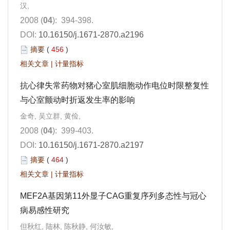
汉,
2008 (
04
): 394-398.
DOI:
10.16150/j.1671-2870.a2196
摘要
(
456
)
相关文章
|
计量指标
抗心律失常药物对猪心室肌细胞动作电位时限整复性
与心室颤动时折返发生率的影响
金奇, 吴立群, 黄俭,
2008 (
04
): 399-403.
DOI:
10.16150/j.1671-2870.a2197
摘要
(
464
)
相关文章
|
计量指标
MEF2A基因第11外显子CAG重复序列多态性与冠心
病易感性研究
但秋红, 陆林, 陈秋静, 何汝敏,