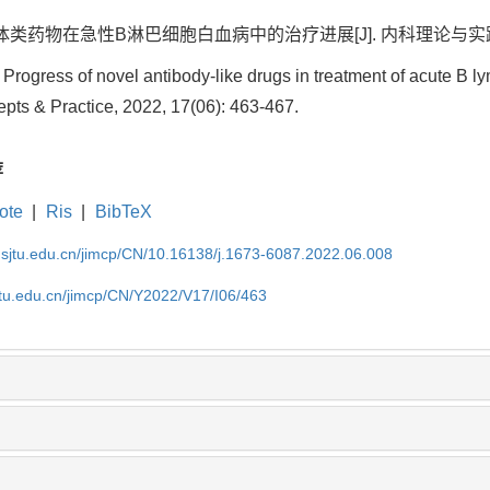
类药物在急性B淋巴细胞白血病中的治疗进展[J]. 内科理论与实践, 2022, 
 Progress of novel antibody-like drugs in treatment of acute B l
pts & Practice, 2022, 17(06): 463-467.
荐
ote
|
Ris
|
BibTeX
.sjtu.edu.cn/jimcp/CN/10.16138/j.1673-6087.2022.06.008
jtu.edu.cn/jimcp/CN/Y2022/V17/I06/463