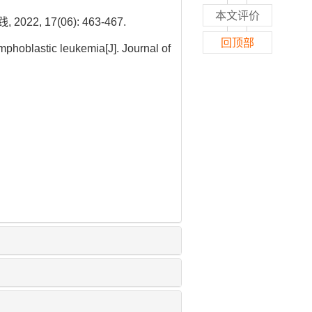
本文评价
17(06): 463-467.
回顶部
ymphoblastic leukemia[J]. Journal of