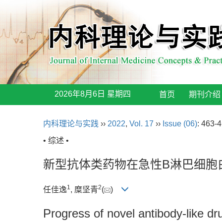
2026年8月6日 星期四
首页
期刊介绍
内科理论与实践
››
2022
,
Vol. 17
››
Issue (06)
: 463-4
• 综述 •
新型抗体类药物在急性B淋巴细胞
1
2
任佳逸
, 糜坚青
(
)
Progress of novel antibody-like dr