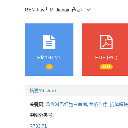
1
2
REN Jiayi
, MI Jianqing
(
)
RichHTML
PDF (PC)
1
1316
摘要/Abstract
关键词:
急性淋巴细胞白血病,
免疫治疗,
抗体耦联
中图分类号:
R733.71