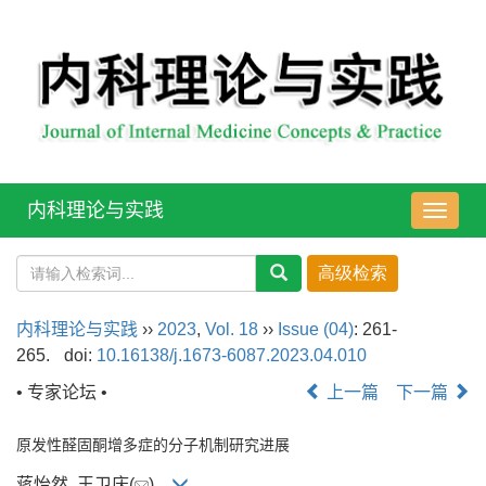
内科理论与实践
导
航
切
换
内科理论与实践
››
2023
,
Vol. 18
››
Issue (04)
: 261-
265.
doi:
10.16138/j.1673-6087.2023.04.010
• 专家论坛 •
上一篇
下一篇
原发性醛固酮增多症的分子机制研究进展
蒋怡然, 王卫庆(
)