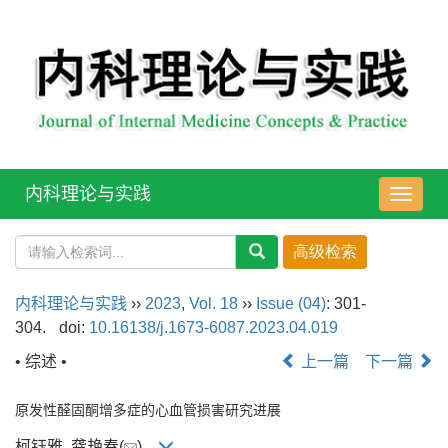
内科理论与实践
导
航
切
换
内科理论与实践
››
2023
,
Vol. 18
››
Issue (04)
: 301-
304.
doi:
10.16138/j.1673-6087.2023.04.019
• 综述 •
上一篇
下一篇
原发性醛固酮增多症的心血管损害研究进展
柯钰雅, 龚艳春(
)