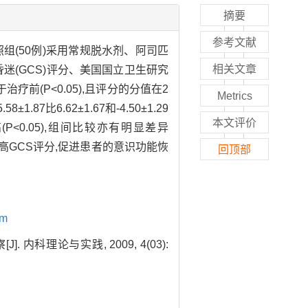
摘要
参考文献
组(50例)采用常规脱水剂、阿司匹
相关文章
迷(GCS)评分、美国国立卫生研究
治疗前(P<0.05),且评分的分值在2
Metrics
7比6.62±1.67和-4.50±1.29
本文评价
高(P<0.05),组间比较亦有明显差异
提高GCS评分,促进患者的意识功能恢
回顶部
。
um
科理论与实践, 2009, 4(03):