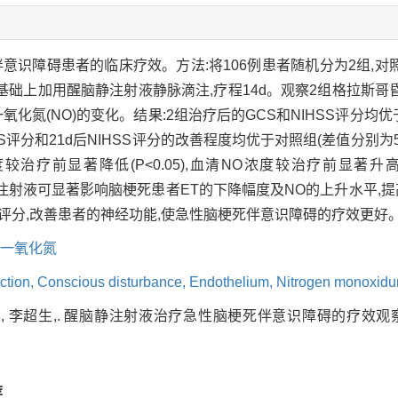
意识障碍患者的临床疗效。方法:将106例患者随机分为2组,对照
疗基础上加用醒脑静注射液静脉滴注,疗程14d。观察2组格拉斯哥昏
一氧化氮(NO)的变化。结果:2组治疗后的GCS和NIHSS评分均优于
评分和21d后NIHSS评分的改善程度均优于对照组(差值分别为5.58±1.8
,2组ET浓度较治疗前显著降低(P<0.05),血清NO浓度较治疗前显著升
脑静注射液可显著影响脑梗死患者ET的下降幅度及NO的上升水平,
S评分,改善患者的神经功能,使急性脑梗死伴意识障碍的疗效更好
一氧化氮
rction,
Conscious disturbance,
Endothelium,
Nitrogen monoxid
, 李超生,. 醒脑静注射液治疗急性脑梗死伴意识障碍的疗效观察[J]. 内
荐