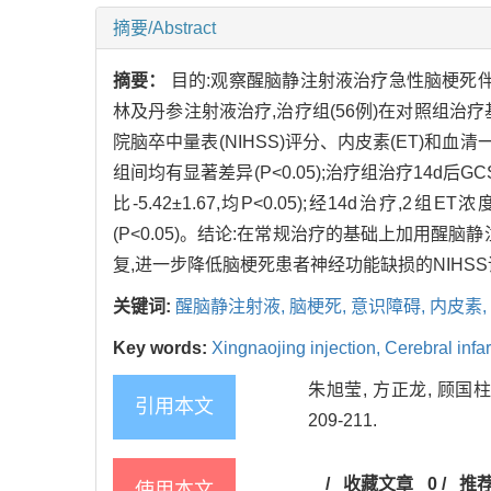
摘要/Abstract
摘要：
目的:观察醒脑静注射液治疗急性脑梗死伴
林及丹参注射液治疗,治疗组(56例)在对照组治
院脑卒中量表(NIHSS)评分、内皮素(ET)和血清
组间均有显著差异(P<0.05);治疗组治疗14d后GCS
比-5.42±1.67,均P<0.05);经14d治疗
(P<0.05)。结论:在常规治疗的基础上加用醒
复,进一步降低脑梗死患者神经功能缺损的NIHS
关键词:
醒脑静注射液,
脑梗死,
意识障碍,
内皮素,
Key words:
Xingnaojing injection,
Cerebral infa
朱旭莹, 方正龙, 顾国柱
引用本文
209-211.
/
收藏文章
0
/
推
使用本文