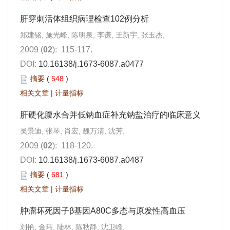
肝穿刺活体组织病理检查102例分析
郑建铭, 施光峰, 陈明泉, 李谦, 王新宇, 张玉杰,
2009 (
02
): 115-117.
DOI:
10.16138/j.1673-6087.a0477
摘要
(
548
)
相关文章
|
计量指标
肝硬化腹水合并低钠血症补充钠盐治疗的临床意义
吴景迪, 张琴, 肖宏, 魏万清, 沈芳,
2009 (
02
): 118-120.
DOI:
10.16138/j.1673-6087.a0487
摘要
(
681
)
相关文章
|
计量指标
肿瘤坏死因子β基因A80C多态与原发性高血压
刘艳, 金玮, 陆林, 陈秋静, 沈卫峰,