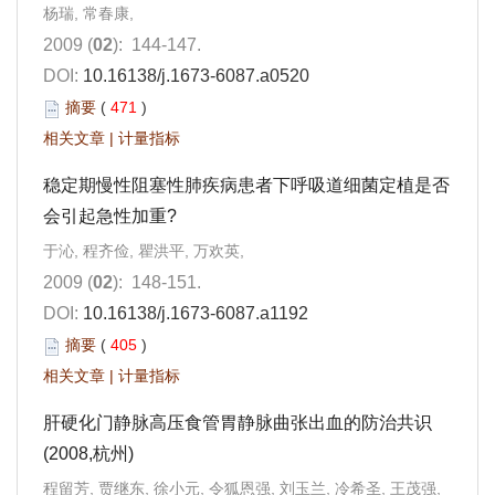
杨瑞, 常春康,
2009 (
02
): 144-147.
DOI:
10.16138/j.1673-6087.a0520
摘要
(
471
)
相关文章
|
计量指标
稳定期慢性阻塞性肺疾病患者下呼吸道细菌定植是否
会引起急性加重?
于沁, 程齐俭, 瞿洪平, 万欢英,
2009 (
02
): 148-151.
DOI:
10.16138/j.1673-6087.a1192
摘要
(
405
)
相关文章
|
计量指标
肝硬化门静脉高压食管胃静脉曲张出血的防治共识
(2008,杭州)
程留芳, 贾继东, 徐小元, 令狐恩强, 刘玉兰, 冷希圣, 王茂强,